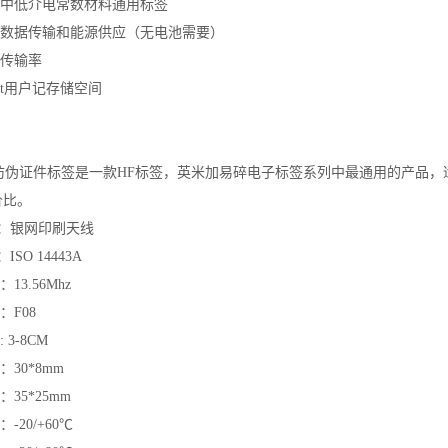
，中低介电常数材料通用标签
式数据传输和能源供应（无电池需要）
据传输率
it用户记存储空间
防伪证件标签是一款HF标签，英米加易碎电子标签系列中最通用的产品，
价比。
：银网印刷天线
SO 14443A
13.56Mhz
：F08
3-8CM
30*8mm
35*25mm
-20/+60℃