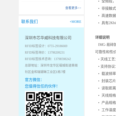
• 全频段
查看更多>>
• 非接触
• 高速数
联系我们
+MORE
• 具有2Kb
详细说明
深圳市芯华威科技有限公司
IMG-易碎
RFID标签设计：0755-29186669
可靠性和性
RFID标签询价：13798209231
RFID标签技术咨询：13798598242
• 天线工艺
总部地址：深圳市龙华区福城街道章阁
• 支持协议：I
社区金和瑞瑚琳工业区E栋7楼
• 载波频率：
官方微信：
• 封装芯片
您值得信任的伙伴！
• 读取距离: 
• 天线规格：
• 产品规格：
• 工作温度：