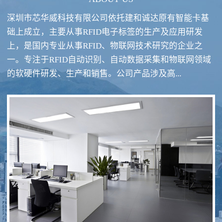
深圳市芯华威科技有限公司依托建和诚达原有智能卡基
础上成立，主要从事RFID电子标签的生产及应用研发
上，是国内专业从事RFID、物联网技术研究的企业之
一。专注于RFID自动识别、自动数据采集和物联网领域
RFID酒类防伪系统方案
RFID智慧食堂系统
的软硬件研发、生产和销售。公司产品涉及高...