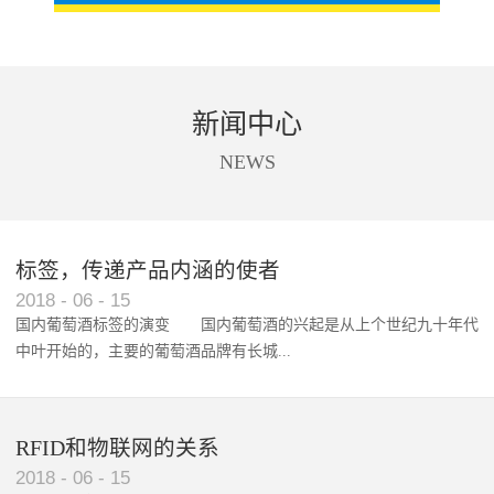
新闻中心
NEWS
标签，传递产品内涵的使者
RFID智能卡在脚踏车租借中的应用案例
2018
-
06
-
15
国内葡萄酒标签的演变 国内葡萄酒的兴起是从上个世纪九十年代
中叶开始的，主要的葡萄酒品牌有长城...
、张裕、王朝、威龙等传统品...
RFID和物联网的关系
2018
-
06
-
15