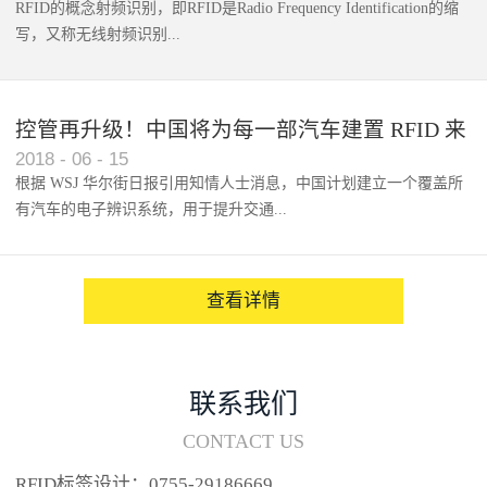
RFID的概念射频识别，即RFID是Radio Frequency Identification的缩
写，又称无线射频识别...
控管再升级！中国将为每一部汽车建置 RFID 来
2018
-
06
-
15
架构辨识系统
根据 WSJ 华尔街日报引用知情人士消息，中国计划建立一个覆盖所
有汽车的电子辨识系统，用于提升交通...
系统的安全性，帮助缓解...
查看详情
联系我们
CONTACT US
RFID标签设计：0755-29186669