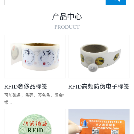
产品中心
PRODUCT
RFID奢侈品标签
RFID高频防伪电子标签
可加磁条，条码，签名条，烫金/
银...
凸码，金/银底