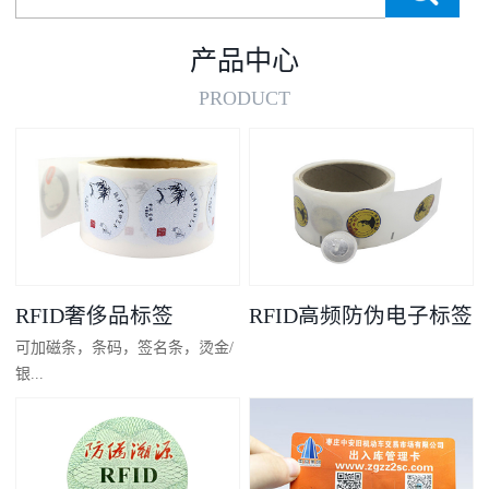
产品中心
PRODUCT
RFID奢侈品标签
RFID高频防伪电子标签
可加磁条，条码，签名条，烫金/
银...
凸码，金/银底