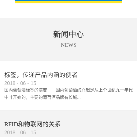
新闻中心
NEWS
标签，传递产品内涵的使者
RFID智能卡在脚踏车租借中的应用案例
2018
-
06
-
15
国内葡萄酒标签的演变 国内葡萄酒的兴起是从上个世纪九十年代
中叶开始的，主要的葡萄酒品牌有长城...
、张裕、王朝、威龙等传统品...
RFID和物联网的关系
2018
-
06
-
15