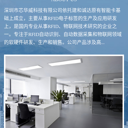
深圳市芯华威科技有限公司依托建和诚达原有智能卡基
础上成立，主要从事RFID电子标签的生产及应用研发
上，是国内专业从事RFID、物联网技术研究的企业之
一。专注于RFID自动识别、自动数据采集和物联网领域
RFID酒类防伪系统方案
RFID智慧食堂系统
的软硬件研发、生产和销售。公司产品涉及高...