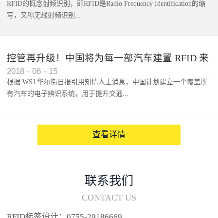
RFID的概念射频识别，即RFID是Radio Frequency Identification的缩
写，又称无线射频识别...
控管再升级！中国将为每一部汽车建置 RFID 来
2018
-
06
-
15
架构辨识系统
根据 WSJ 华尔街日报引用知情人士消息，中国计划建立一个覆盖所
有汽车的电子辨识系统，用于提升交通...
系统的安全性，帮助缓解...
查看详情
联系我们
CONTACT US
RFID标签设计：0755-29186669