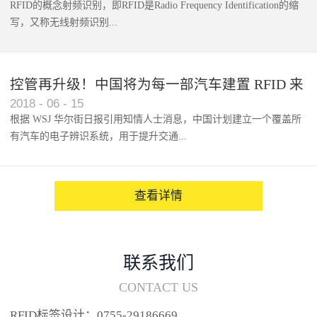
RFID的概念射频识别，即RFID是Radio Frequency Identification的缩
写，又称无线射频识别...
控管再升级！中国将为每一部汽车建置 RFID 来
2018
-
06
-
15
架构辨识系统
根据 WSJ 华尔街日报引用知情人士消息，中国计划建立一个覆盖所
有汽车的电子辨识系统，用于提升交通...
系统的安全性，帮助缓解...
查看详情
联系我们
CONTACT US
RFID标签设计：0755-29186669