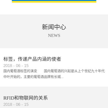
新闻中心
NEWS
标签，传递产品内涵的使者
RFID智能卡在脚踏车租借中的应用案例
2018
-
06
-
15
国内葡萄酒标签的演变 国内葡萄酒的兴起是从上个世纪九十年代
中叶开始的，主要的葡萄酒品牌有长城...
、张裕、王朝、威龙等传统品...
RFID和物联网的关系
2018
-
06
-
15