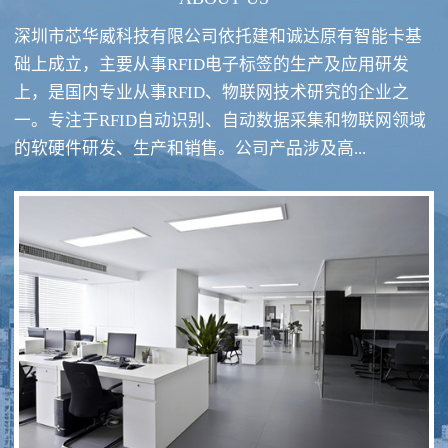
深圳市芯华威科技有限公司依托建和诚达原有智能卡基
础上成立，主要从事RFID电子标签的生产及应用研发
上，是国内专业从事RFID、物联网技术研究的企业之
一。专注于RFID自动识别、自动数据采集和物联网领域
RFID酒类防伪系统方案
RFID智慧食堂系统
的软硬件研发、生产和销售。公司产品涉及高...