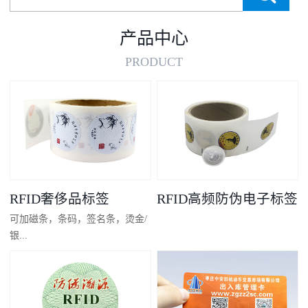
产品中心
PRODUCT
RFID奢侈品标签
RFID高频防伪电子标签
可加磁条，条码，签名条，烫金/
银...
凸码，金/银底