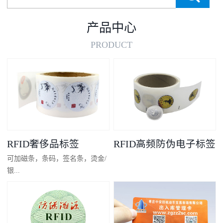
产品中心
PRODUCT
RFID奢侈品标签
RFID高频防伪电子标签
可加磁条，条码，签名条，烫金/
银...
凸码，金/银底