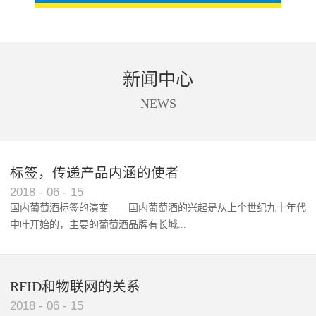
新闻中心
NEWS
标签，传递产品内涵的使者
RFID智能卡在脚踏车租借中的应用案例
2018
-
06
-
15
国内葡萄酒标签的演变 国内葡萄酒的兴起是从上个世纪九十年代
中叶开始的，主要的葡萄酒品牌有长城...
、张裕、王朝、威龙等传统品...
RFID和物联网的关系
2018
-
06
-
15