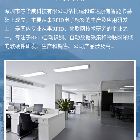
深圳市芯华威科技有限公司依托建和诚达原有智能卡基
础上成立，主要从事RFID电子标签的生产及应用研发
上，是国内专业从事RFID、物联网技术研究的企业之
一。专注于RFID自动识别、自动数据采集和物联网领域
RFID酒类防伪系统方案
RFID智慧食堂系统
的软硬件研发、生产和销售。公司产品涉及高...