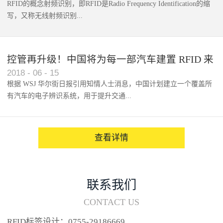
RFID的概念射频识别，即RFID是Radio Frequency Identification的缩
写，又称无线射频识别...
控管再升级！中国将为每一部汽车建置 RFID 来
2018
-
06
-
15
架构辨识系统
根据 WSJ 华尔街日报引用知情人士消息，中国计划建立一个覆盖所
有汽车的电子辨识系统，用于提升交通...
系统的安全性，帮助缓解...
查看详情
联系我们
CONTACT US
RFID标签设计：0755-29186669