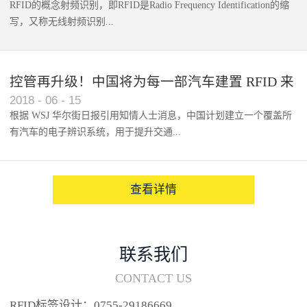
RFID的概念射频识别，即RFID是Radio Frequency Identification的缩
写，又称无线射频识别...
控管再升级！中国将为每一部汽车建置 RFID 来
2018
-
06
-
15
架构辨识系统
根据 WSJ 华尔街日报引用知情人士消息，中国计划建立一个覆盖所
有汽车的电子辨识系统，用于提升交通...
系统的安全性，帮助缓解...
查看详情
联系我们
CONTACT US
RFID标签设计：0755-29186669