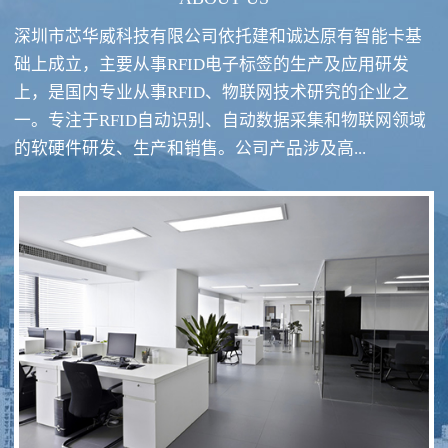
深圳市芯华威科技有限公司依托建和诚达原有智能卡基
础上成立，主要从事RFID电子标签的生产及应用研发
上，是国内专业从事RFID、物联网技术研究的企业之
一。专注于RFID自动识别、自动数据采集和物联网领域
RFID酒类防伪系统方案
RFID智慧食堂系统
的软硬件研发、生产和销售。公司产品涉及高...