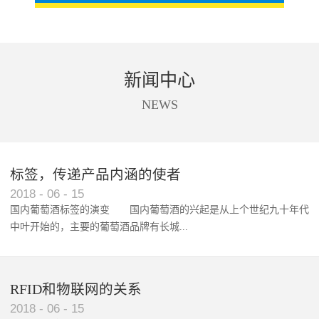
新闻中心
NEWS
标签，传递产品内涵的使者
RFID智能卡在脚踏车租借中的应用案例
2018
-
06
-
15
国内葡萄酒标签的演变 国内葡萄酒的兴起是从上个世纪九十年代
中叶开始的，主要的葡萄酒品牌有长城...
、张裕、王朝、威龙等传统品...
RFID和物联网的关系
2018
-
06
-
15