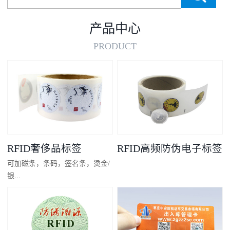
产品中心
PRODUCT
RFID奢侈品标签
RFID高频防伪电子标签
可加磁条，条码，签名条，烫金/
银...
凸码，金/银底