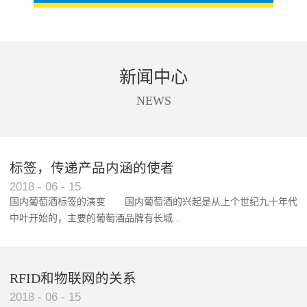
新闻中心
NEWS
标签，传递产品内涵的使者
RFID智能卡在脚踏车租借中的应用案例
2018
-
06
-
15
国内葡萄酒标签的演变 国内葡萄酒的兴起是从上个世纪九十年代
中叶开始的，主要的葡萄酒品牌有长城...
、张裕、王朝、威龙等传统品...
RFID和物联网的关系
2018
-
06
-
15