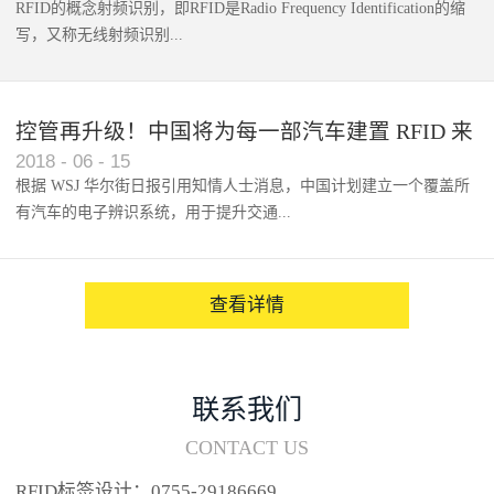
RFID的概念射频识别，即RFID是Radio Frequency Identification的缩
写，又称无线射频识别...
控管再升级！中国将为每一部汽车建置 RFID 来
2018
-
06
-
15
架构辨识系统
根据 WSJ 华尔街日报引用知情人士消息，中国计划建立一个覆盖所
有汽车的电子辨识系统，用于提升交通...
系统的安全性，帮助缓解...
查看详情
联系我们
CONTACT US
RFID标签设计：0755-29186669