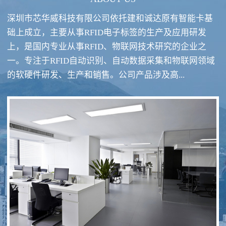
深圳市芯华威科技有限公司依托建和诚达原有智能卡基
础上成立，主要从事RFID电子标签的生产及应用研发
上，是国内专业从事RFID、物联网技术研究的企业之
一。专注于RFID自动识别、自动数据采集和物联网领域
RFID酒类防伪系统方案
RFID智慧食堂系统
的软硬件研发、生产和销售。公司产品涉及高...