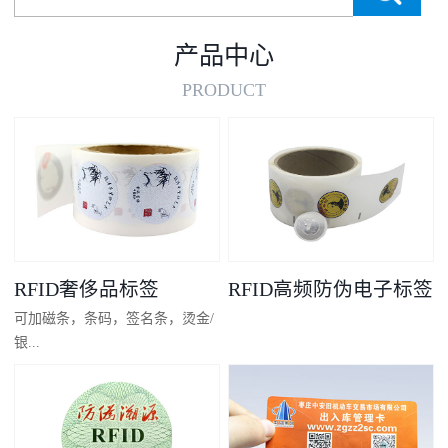
产品中心
PRODUCT
RFID奢侈品标签
RFID高频防伪电子标签
可加磁条，条码，签名条，烫金/
银...
凸码，金/银底