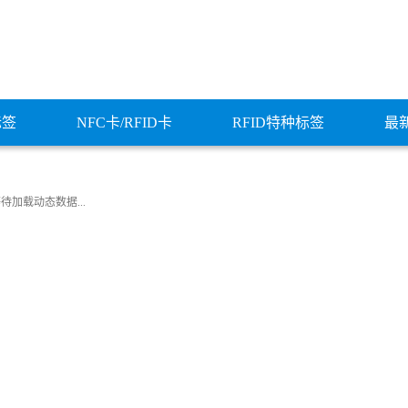
标签
NFC卡/RFID卡
RFID特种标签
最
待加载动态数据...