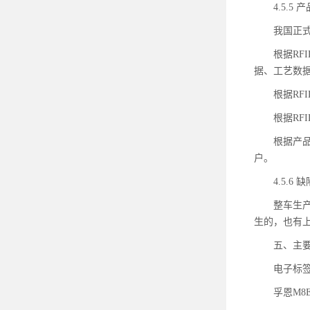
4.5.5
我国正
根据R
据、工艺数
根据R
根据R
根据产
户。
4.5.6
整车生
生的，也有
五、主
电子标
孚恩M8