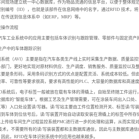
车间现场建立统一中心数据库，作为物品流通的信息平台，以便于整体规范
别编号（ID），也就是该部件在信息网络中的名字，通过RFID 技术
在传送到信息体系中（如ERP，MRP）等。
统操作流程
D在汽车工业系统中的应用主要包括车体识别与跟踪管理、零部件与固定资
车生产中的车体跟踪识别
别系统（AVI）主要是指在汽车各类生产线上实时采集生产数据、质量监
各部门，更好地实现对原材料供应、生产调度、销售服务、质量监控以及整
主要是条形码，采用条码识别方式的优点是配置灵活、系统成本较低。但由于
率、可靠性等要求很高，要求有高性能的PLC、大容量的数据库和高速度
FID系统后，电子标签一般被放在载有车体的滑橇上，自始至终随工件运
数据库的“智能车体”。根据工艺及生产管理需要，可在涂装车间出入口处
区等）入口处设置读/写器。读/写站主要由工件位置检测开关、标签读/写
测到车体到位信号后，读/写装置开始自动读取安装在滑橇上的标签中所存
LC上传给车间生产过程监控系统PMC进行进一步的处理和运算，从而实现
D技术，不需要所有的读/写装装置都和主数据库通信，因此与主数据库通
因此，RFID在车体识别系统中的应用也越来越多。