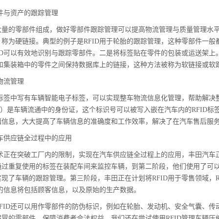
部件与资产的跟踪管理
大量的零部件组成，做好零部件跟踪管理可以提高物流管理与质量管理水
，称为硬链接。典型的例子是RFID用于轮胎的跟踪管理，这种零部件一
ID可以有效地识别与跟踪零部件。二是将标签贴在零件的包装或运送架上
装箱和集装箱中的零件之间保持数据库上的链接，这种方法被称为软链接或软
车物流管理
ID标签中写有车辆智能电子标签，可以实现整车物流信息化管理，帮助解
N）是车辆流通中的身份证，这个标识号可以被写入嵌在汽车内的RFID
储信息，大大提高了车辆信息的准确度和工作效率，解决了在汽车售后服
汽车供应链全过程中的应用
D技术正在突破工厂内的限制，实现在汽车供应链全过程上的应用，丰田汽
通过重复使用的标签在装配车间来监控车辆，到第二阶段，他们使用了可以
现了车辆的跟踪管理。第三阶段，丰田正在计划将RFID用于零售领域，
上的信息将包括顾客信息，以及原始的生产数据。
RFID还可以用作零部件的防伪标识，例如在轮胎、发动机、安全气囊、
冒的零部件，保障消费者合法权益。我们还在尝试使用RFID管理车辆压