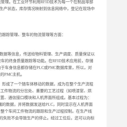
管理。在工业环节利用RFID技术为每一个在制品零部
，将生产状态，库存情况映射到信息网络中，登记在现场中
产的跟踪管理、整车的物流管理等方面：
控数据等信息，传送给物料管理、生产调度、质量保证以
车的终身质量跟踪等功能。在RFID技术应用前，存储
车身信息都存储在PLC或PMC数据库里，所以，对
的PMC主机。
行，形成了一个随车体移动的数据，成为在整个生产流程
、工件物流的分岔处、重要的工艺过程（如喷漆室、烘
装置、通信接口模块和人机界面所组成。基本过程为：
储的数据，并将数据发送给PLC，同时显示在人机界面
对整个车间工件物流的跟踪和生产过程控制。在生产线
信的失败不会导致生产的停止。经过工位后，还可以向标