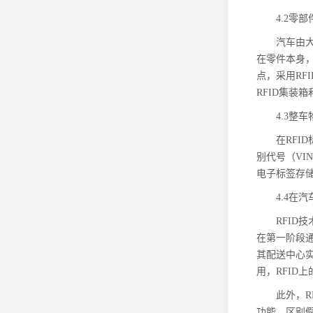
4.2零
汽车由
在零件本身
点，采用RF
RFID集
4.3整
在RF
别代号（VI
电子标签存
4.4在
RFI
在第一阶段
其配送中心实
用，RFID
此外，
功能，区别假