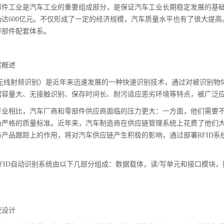
部件工业是汽车工业的重要组成部分，是保证汽车工业长期稳定发展的基础。
场达600亿元。不仅形成了一定的经济规模，汽车质量水平也有了很大提
零部件配套体系。
案概述
D（无线射频识别）是近年来迅速发展的一种快速识别技术，通过对被识别
据容量大、无接触识别、保存时间长、耐污适应恶劣环境等特点，被广泛
行业相比，汽车厂商和零部件供应商面临的压力更大：一方面，他们需要
严格的质量标准。近年来，汽车制造商在供应链管理系统上花费了他们大量
与产品跟踪上的作用，将对汽车供应链产生积极的影响，通过部署RFID
FID自动识别系统由以下几部分组成：数据载体，读/写单元和接口模块，
统设计