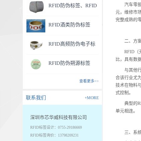
汽车零
RFID防伪标签、RFID
元，维修市
药品防伪标签
完整成熟的
RFID酒类防伪标签
二、方
RFID高频防伪电子标
RFI
签
比，具有数
RFID防伪朔源标签
与其他
合该行业尤为
查看更多>>
技术在物料
式控制。
联系我们
+MORE
典型的R
单元相连。
深圳市芯华威科技有限公司
RFID标签设计：0755-29186669
三、系
RFID标签询价：13798209231