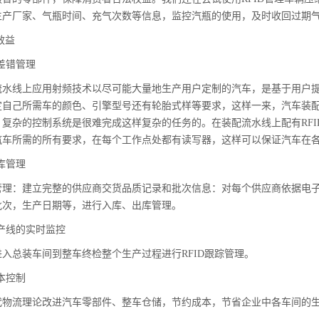
生产厂家、气瓶时间、充气次数等信息，监控汽瓶的使用，及时收回过期
效益
 防差错管理
流水线上应用射频技术以尽可能大量地生产用户定制的汽车，是基于用户
定自己所需车的颜色、引擎型号还有轮胎式样等要求，这样一来，汽车装
、复杂的控制系统是很难完成这样复杂的任务的。在装配流水线上配有RF
汽车所需的所有要求，在每个工作点处都有读写器，这样可以保证汽车在
 仓库管理
管理：建立完整的供应商交货品质记录和批次信息：对每个供应商依据电
批次，生产日期等，进行入库、出库管理。
3 生产线的实时监控
入总装车间到整车终检整个生产过程进行RFID跟踪管理。
 成本控制
代物流理论改进汽车零部件、整车仓储，节约成本，节省企业中各车间的