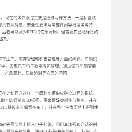
平。现在的零件跟踪主要是通过两种方法，一是标签贴
般都具有高价值、安全性要求及零部件间容易混淆等特
。后者可以减少RFID的使用费用。但需要在已贴标签的
跟踪。
决整车生产、库存管理和销售管理等方面的问题。车辆识
标签中，实现汽车电子数字牌照管理。通过读取车辆智能
务、产品跟踪、质量追溯等方面的问题。
车正在计划建立这样一个跟踪车辆供应链全过程的系统。
抛弃的纸制RFID标签，用来跟踪零部件与整车，并在
RFID将被永久保留在车上，并在整个生命周期上得到使
传动轴等零部件上植入电子标签，利用其加密和自动识别
缩天然气车辆气瓶，将RFID标签贴在气瓶上，标签上存