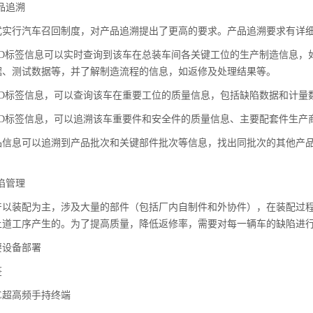
 产品追溯
式实行汽车召回制度，对产品追溯提出了更高的要求。产品追溯要求有详
FID标签信息可以实时查询到该车在总装车间各关键工位的生产制造信息
据、测试数据等，并了解制造流程的信息，如返修及处理结果等。
FID标签信息，可以查询该车在重要工位的质量信息，包括缺陷数据和计
FID标签信息，可以追溯该车重要件和安全件的质量信息、主要配套件生
品信息可以追溯到产品批次和关键部件批次等信息，找出同批次的其他产
 缺陷管理
产以装配为主，涉及大量的部件（包括厂内自制件和外协件），在装配过
上道工序产生的。为了提高质量，降低返修率，需要对每一辆车的缺陷进
要设备部署
签
E超高频手持终端