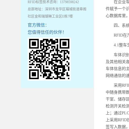
在企业
RFID标签技术咨询：13798598242
件赋予一个识
总部地址：深圳市龙华区福城街道章阁
心数据库里，
社区金和瑞瑚琳工业区E栋7楼
官方微信：
四、系
您值得信任的伙伴！
RFI
4.1整
车体识
及其他相关
车体信息的
网络通信的速
采用R
中随身携带
干室、储存
检测开关检
上；通过P
上采用RFI
签写入数据，