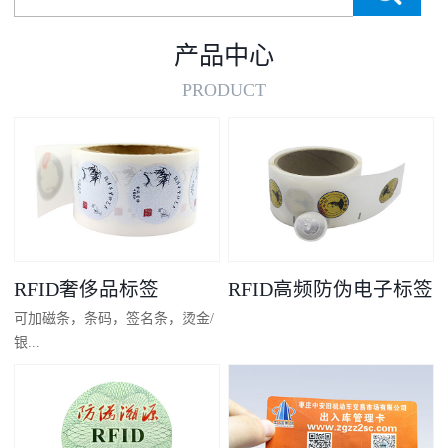
产品中心
PRODUCT
RFID奢侈品标签
RFID高频防伪电子标签
可加磁条，条码，签名条，烫金/
银...
凸码，金/银底