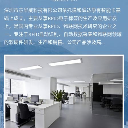
深圳市芯华威科技有限公司依托建和诚达原有智能卡基
础上成立，主要从事RFID电子标签的生产及应用研发
上，是国内专业从事RFID、物联网技术研究的企业之
一。专注于RFID自动识别、自动数据采集和物联网领域
RFID酒类防伪系统方案
RFID智慧食堂系统
的软硬件研发、生产和销售。公司产品涉及高...