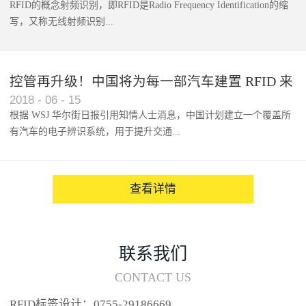
RFID的概念射频识别，即RFID是Radio Frequency Identification的缩
写，又称无线射频识别...
控管再升级！中国将为每一部汽车建置 RFID 来
2018
-
06
-
15
架构辨识系统
根据 WSJ 华尔街日报引用知情人士消息，中国计划建立一个覆盖所
有汽车的电子辨识系统，用于提升交通...
系统的安全性，帮助缓解...
查看详情
联系我们
CONTACT US
RFID标签设计：0755-29186669