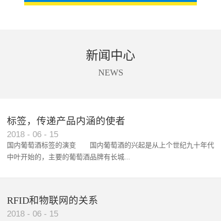
新闻中心
NEWS
标签，传递产品内涵的使者
RFID智能卡在脚踏车租借中的应用案例
2018
-
06
-
15
国内葡萄酒标签的演变 国内葡萄酒的兴起是从上个世纪九十年代
中叶开始的，主要的葡萄酒品牌有长城...
、张裕、王朝、威龙等传统品...
RFID和物联网的关系
2018
-
06
-
15