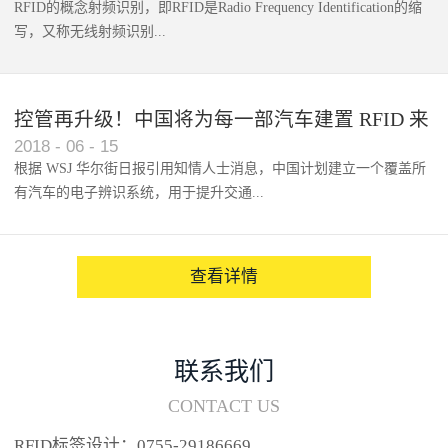
RFID的概念射频识别，即RFID是Radio Frequency Identification的缩
写，又称无线射频识别...
控管再升级！中国将为每一部汽车建置 RFID 来
2018
-
06
-
15
架构辨识系统
根据 WSJ 华尔街日报引用知情人士消息，中国计划建立一个覆盖所
有汽车的电子辨识系统，用于提升交通...
系统的安全性，帮助缓解...
查看详情
联系我们
CONTACT US
RFID标签设计：0755-29186669