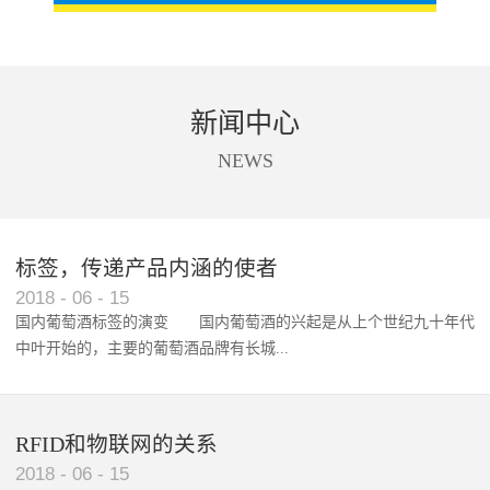
新闻中心
NEWS
标签，传递产品内涵的使者
RFID智能卡在脚踏车租借中的应用案例
2018
-
06
-
15
国内葡萄酒标签的演变 国内葡萄酒的兴起是从上个世纪九十年代
中叶开始的，主要的葡萄酒品牌有长城...
、张裕、王朝、威龙等传统品...
RFID和物联网的关系
2018
-
06
-
15