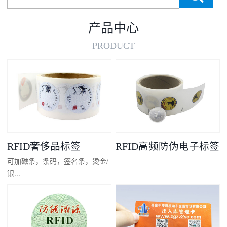
产品中心
PRODUCT
RFID奢侈品标签
RFID高频防伪电子标签
可加磁条，条码，签名条，烫金/
银...
凸码，金/银底