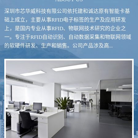
深圳市芯华威科技有限公司依托建和诚达原有智能卡基
础上成立，主要从事RFID电子标签的生产及应用研发
上，是国内专业从事RFID、物联网技术研究的企业之
一。专注于RFID自动识别、自动数据采集和物联网领域
RFID酒类防伪系统方案
RFID智慧食堂系统
的软硬件研发、生产和销售。公司产品涉及高...