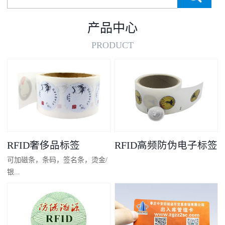
产品中心
PRODUCT
RFID奢侈品标签
RFID高频防伪电子标签
可加磁条，条码，签名条，烫金/
银...
凸码，金/银底