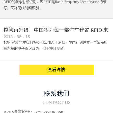
RFID的概念射频识别，即RFID是Radio Frequency Identification的缩
写，又称无线射频识别...
控管再升级！中国将为每一部汽车建置 RFID 来
2018
-
06
-
15
架构辨识系统
根据 WSJ 华尔街日报引用知情人士消息，中国计划建立一个覆盖所
有汽车的电子辨识系统，用于提升交通...
系统的安全性，帮助缓解...
查看详情
联系我们
CONTACT US
RFID标签设计：0755-29186669