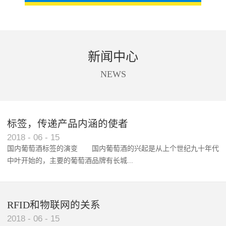
新闻中心
NEWS
标签，传递产品内涵的使者
RFID智能卡在脚踏车租借中的应用案例
2018
-
06
-
15
国内葡萄酒标签的演变 国内葡萄酒的兴起是从上个世纪九十年代
中叶开始的，主要的葡萄酒品牌有长城...
、张裕、王朝、威龙等传统品...
RFID和物联网的关系
2018
-
06
-
15