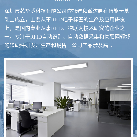
深圳市芯华威科技有限公司依托建和诚达原有智能卡基
础上成立，主要从事RFID电子标签的生产及应用研发
上，是国内专业从事RFID、物联网技术研究的企业之
一。专注于RFID自动识别、自动数据采集和物联网领域
RFID酒类防伪系统方案
RFID智慧食堂系统
的软硬件研发、生产和销售。公司产品涉及高...