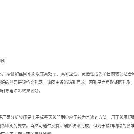
印刷
签厂家讲解丝网印刷以其高效率、高可靠性、灵活性成为了目前较为适合印
较好的丝网是镍箔穿孔网。该网由镍箔钻孔而成，网孔呈六角形或圆孔形
印刷导电油墨效果较好。
签厂家分析胶印是电子标签天线印刷中应用较为普遍的方法，用于线圈印
线路印刷的要求。当然可通过反复印刷多次来完成，但对于精细线路的套