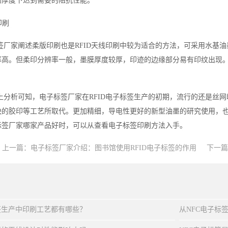
的厚度下达到需要的阻抗性能。
印刷
签厂家阐述柔版印刷也是RFID天线印刷中较为适合的方法，可采用水基
率高。但柔印分辨率一般，墨膜厚度较厚，印迹的边缘部分易有印纹出现
上分析可知，电子标签厂家在RFID电子标签生产的初期，流行的还是丝
快的胶印等工艺所取代。更加精细，导电性更好的新型油墨的研究使用，
标签厂家哪家产品好时，可以从查看电子标签印刷方法入手。
上一篇：
电子标签厂家介绍：图书馆使用RFID电子标签的作用
下一篇
签生产中印刷工艺都有哪些？
从NFC电子标