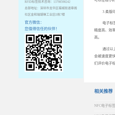
可以在较小
RFID标签技术咨询：13798598242
总部地址：深圳市龙华区福城街道章阁
3.柔版
社区金和瑞瑚琳工业区E栋7楼
官方微信：
电子标
您值得信任的伙伴！
精度高、效
高。
通过以
会被速度更
们评价电子
相关推荐
NFC电子标