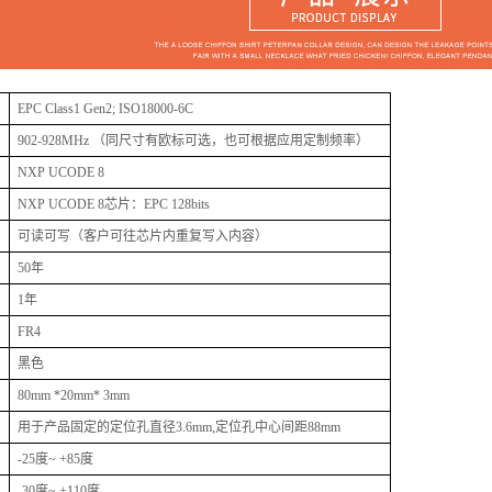
EPC Class1 Gen2; ISO18000-6C
902-928MHz
（同尺寸有欧标可选，也可根据应用定制频率）
NXP UCODE 8
NXP UCODE 8
芯片：EPC 128bits
可读可写（客户可往芯片内重复写入内容）
50
年
1
年
FR4
黑色
80mm *20mm* 3mm
用于产品固定的定位孔直径3.6mm,定位孔中心间距88mm
-25
度~ +85度
-30
度~ +110度