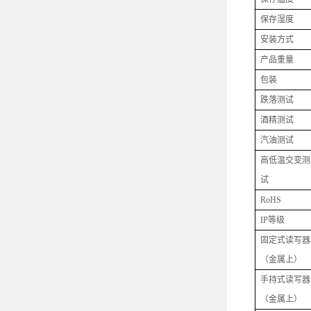
保存湿度
安装方式
产品重量
包装
跌落测试
酒精测试
汽油测试
高低温交变测
试
RoHS
IP
等级
固定式读写器
（金属上）
手持式读写器
（金属上）