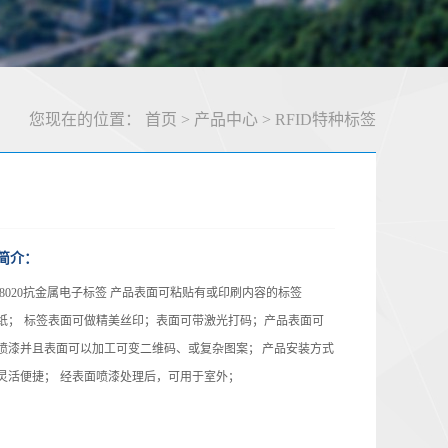
您现在的位置：
首页
>
产品中心
>
RFID特种标签
简介：
8020抗金属电子标签
产品表面可粘贴有或印刷内容的标签
纸；
标签表面可做精美丝印；
表面可带激光打码；
产品表面可
喷漆并且表面可以加工可变二维码、或复杂图案；
产品安装方式
灵活便捷；
经表面喷漆处理后，可用于室外；