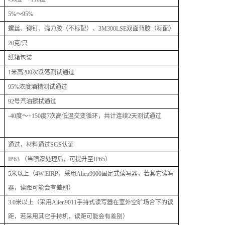
5%
～95%
螺丝、铆钉、强力胶（不标配）、3M300LSE双面背胶（标配）
20
克/只
纸箱包装
1
米高200次跌落测试通过
95%
浓度酒精测试通过
92
号汽油擦拭通过
-40
度～+150度7次高低温交变循环，共计连续2天测试通过
通过，材料通过SGS认证
IP63
（当喷漆处理后，可提升至IP65）
5
米以上（4W EIRP，采用Alien9900固定式读写器，若其它读写
器，读距可能会有差别）
3.0
米以上（采用Alien9011手持式读写器在室外空旷场合下的读
距，若采用其它手持机，读距可能会有差别）