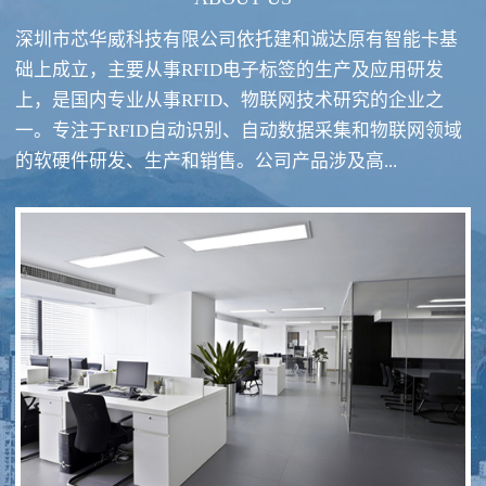
深圳市芯华威科技有限公司依托建和诚达原有智能卡基
础上成立，主要从事RFID电子标签的生产及应用研发
上，是国内专业从事RFID、物联网技术研究的企业之
一。专注于RFID自动识别、自动数据采集和物联网领域
RFID酒类防伪系统方案
RFID智慧食堂系统
的软硬件研发、生产和销售。公司产品涉及高...