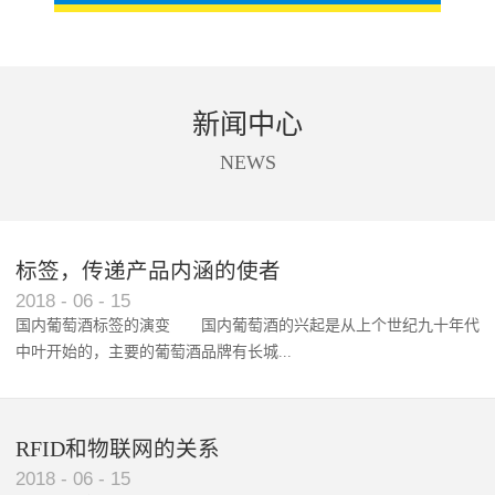
新闻中心
NEWS
标签，传递产品内涵的使者
RFID智能卡在脚踏车租借中的应用案例
2018
-
06
-
15
国内葡萄酒标签的演变 国内葡萄酒的兴起是从上个世纪九十年代
中叶开始的，主要的葡萄酒品牌有长城...
、张裕、王朝、威龙等传统品...
RFID和物联网的关系
2018
-
06
-
15