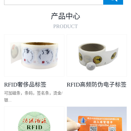
产品中心
PRODUCT
RFID奢侈品标签
RFID高频防伪电子标签
可加磁条，条码，签名条，烫金/
银...
凸码，金/银底