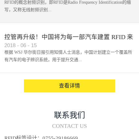
RFID的概念射频识别，即RFID是Radio Frequency Identification的缩
写，又称无线射频识别...
控管再升级！中国将为每一部汽车建置 RFID 来
2018
-
06
-
15
架构辨识系统
根据 WSJ 华尔街日报引用知情人士消息，中国计划建立一个覆盖所
有汽车的电子辨识系统，用于提升交通...
系统的安全性，帮助缓解...
查看详情
联系我们
CONTACT US
RFID标签设计：0755-29186669