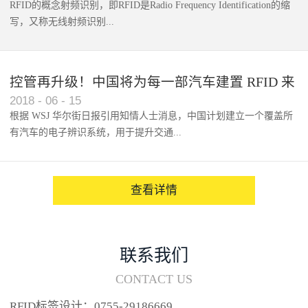
RFID的概念射频识别，即RFID是Radio Frequency Identification的缩
写，又称无线射频识别...
控管再升级！中国将为每一部汽车建置 RFID 来
2018
-
06
-
15
架构辨识系统
根据 WSJ 华尔街日报引用知情人士消息，中国计划建立一个覆盖所
有汽车的电子辨识系统，用于提升交通...
系统的安全性，帮助缓解...
查看详情
联系我们
CONTACT US
RFID标签设计：0755-29186669