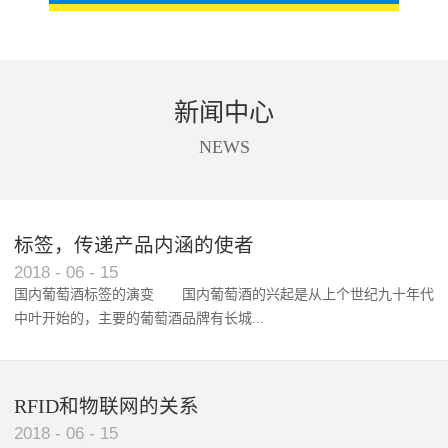
新闻中心
NEWS
标签，传递产品内涵的使者
RFID智能卡在脚踏车租借中的应用案例
2018
-
06
-
15
国内葡萄酒标签的演变 国内葡萄酒的兴起是从上个世纪九十年代
中叶开始的，主要的葡萄酒品牌有长城...
、张裕、王朝、威龙等传统品...
RFID和物联网的关系
2018
-
06
-
15