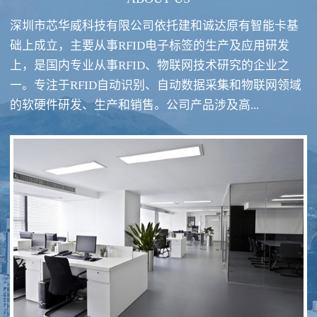
深圳市芯华威科技有限公司依托建和诚达原有智能卡基
础上成立，主要从事RFID电子标签的生产及应用研发
上，是国内专业从事RFID、物联网技术研究的企业之
一。专注于RFID自动识别、自动数据采集和物联网领域
RFID酒类防伪系统方案
RFID智慧食堂系统
的软硬件研发、生产和销售。公司产品涉及高...