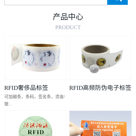
产品中心
PRODUCT
RFID奢侈品标签
RFID高频防伪电子标签
可加磁条，条码，签名条，烫金/
银...
凸码，金/银底