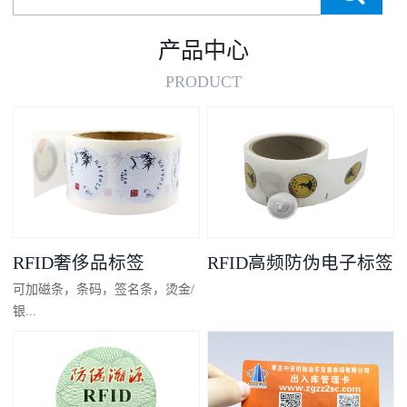
产品中心
PRODUCT
RFID奢侈品标签
RFID高频防伪电子标签
可加磁条，条码，签名条，烫金/
银...
凸码，金/银底