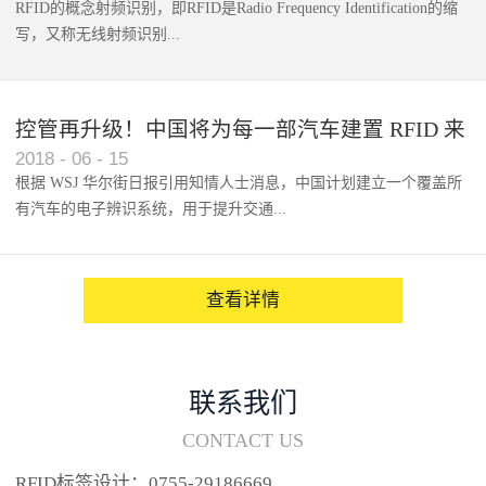
RFID的概念射频识别，即RFID是Radio Frequency Identification的缩
写，又称无线射频识别...
控管再升级！中国将为每一部汽车建置 RFID 来
2018
-
06
-
15
架构辨识系统
根据 WSJ 华尔街日报引用知情人士消息，中国计划建立一个覆盖所
有汽车的电子辨识系统，用于提升交通...
系统的安全性，帮助缓解...
查看详情
联系我们
CONTACT US
RFID标签设计：0755-29186669