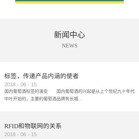
新闻中心
NEWS
标签，传递产品内涵的使者
RFID智能卡在脚踏车租借中的应用案例
2018
-
06
-
15
国内葡萄酒标签的演变 国内葡萄酒的兴起是从上个世纪九十年代
中叶开始的，主要的葡萄酒品牌有长城...
、张裕、王朝、威龙等传统品...
RFID和物联网的关系
2018
-
06
-
15