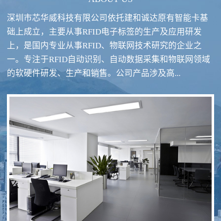
深圳市芯华威科技有限公司依托建和诚达原有智能卡基
础上成立，主要从事RFID电子标签的生产及应用研发
上，是国内专业从事RFID、物联网技术研究的企业之
一。专注于RFID自动识别、自动数据采集和物联网领域
RFID酒类防伪系统方案
RFID智慧食堂系统
的软硬件研发、生产和销售。公司产品涉及高...