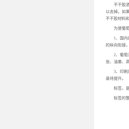
不干胶酒标
以去掉。如
不干胶材料
为使葡萄酒
1、国内的
的纵向衔接
2、葡萄酒
张、油墨、
3、印刷厂
亟待提升。
标签，是传
标签的整体