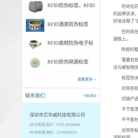
RFID防伪标签、RFID
时尚化的表
的品牌诉求
药品防伪标签
好地诠释了“
RFID酒类防伪标签
在时尚化、
酒瓶上。
RFID高频防伪电子标
传统的葡萄
签
需要在贴标
RFID防伪朔源标签
法与被贴物
标签防水性
查看更多>>
对异形标、
联系我们
+MORE
切换产品时
不干胶酒标
深圳市芯华威科技有限公司
不干胶材料
RFID标签设计：0755-29186669
对异形标签
RFID标签询价：13798209231
湿胶标签;