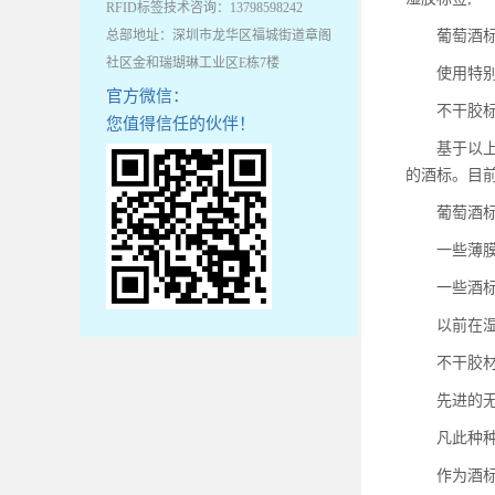
RFID标签技术咨询：13798598242
总部地址：深圳市龙华区福城街道章阁
葡萄酒标签
社区金和瑞瑚琳工业区E栋7楼
使用特别针
官方微信：
不干胶标签
您值得信任的伙伴！
基于以上因
的酒标。目前
葡萄酒标签
一些薄膜酒
一些酒标采
以前在湿胶
不干胶材料
先进的无水
凡此种种，
作为酒标