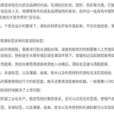
现体现在为抓住品牌的内涵，在酒标的形状、图形、色彩等方面，打破
，结合其人文、地理等条件形成各品牌独特的表述，创作出一批具有中国
民族的才是世界的”这句话。
个性化设计的要求下，酒标的材质也开始丰富起来，不仅仅是纸类、薄
酒标签采用的是湿胶标签：
时再刷胶，需要进行胶水调配处理，温度和黏性的控制需要人工凭借经
完全贴合，特别是在长期存储后或在潮湿环境下，褶皱和边沿起翘现象明显
能差，例如白葡萄酒或香槟酒放入冰桶后，酒标会迅速与酒瓶脱离;
多层标签，以及薄膜、金属、软木以及布质材料的酒标无法实现贴标;
需更换相应尺寸的标签盒，每天还要清洗胶痕和机器，一般需要1小时
很好地解决了上述问题：
是工业化生产，稳定性相对要高很多，还可以达到无标签感，使得产品
、多层标签，以及薄膜、金属、软木以及布质材料的酒标都可以实现贴标