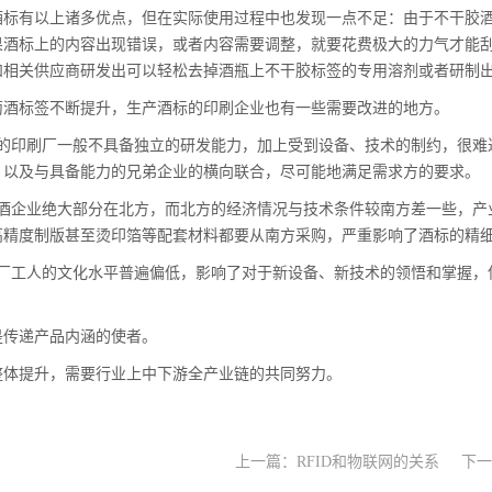
有以上诸多优点，但在实际使用过程中也发现一点不足：由于不干胶酒
果酒标上的内容出现错误，或者内容需要调整，就要花费极大的力气才能
和相关供应商研发出可以轻松去掉酒瓶上不干胶标签的专用溶剂或者研制
标签不断提升，生产酒标的印刷企业也有一些需要改进的地方。
印刷厂一般不具备独立的研发能力，加上受到设备、技术的制约，很难
，以及与具备能力的兄弟企业的横向联合，尽可能地满足需求方的要求。
企业绝大部分在北方，而北方的经济情况与技术条件较南方差一些，产
高精度制版甚至烫印箔等配套材料都要从南方采购，严重影响了酒标的精
工人的文化水平普遍偏低，影响了对于新设备、新技术的领悟和掌握，
递产品内涵的使者。
提升，需要行业上中下游全产业链的共同努力。
上一篇：
RFID和物联网的关系
下一