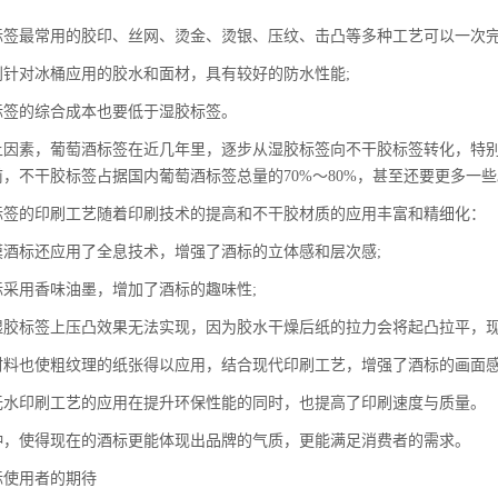
最常用的胶印、丝网、烫金、烫银、压纹、击凸等多种工艺可以一次完
对冰桶应用的胶水和面材，具有较好的防水性能;
的综合成本也要低于湿胶标签。
素，葡萄酒标签在近几年里，逐步从湿胶标签向不干胶标签转化，特别
，不干胶标签占据国内葡萄酒标签总量的70%～80%，甚至还要更多一些
的印刷工艺随着印刷技术的提高和不干胶材质的应用丰富和精细化：
标还应用了全息技术，增强了酒标的立体感和层次感;
用香味油墨，增加了酒标的趣味性;
标签上压凸效果无法实现，因为胶水干燥后纸的拉力会将起凸拉平，现
也使粗纹理的纸张得以应用，结合现代印刷工艺，增强了酒标的画面感
印刷工艺的应用在提升环保性能的同时，也提高了印刷速度与质量。
使得现在的酒标更能体现出品牌的气质，更能满足消费者的需求。
使用者的期待