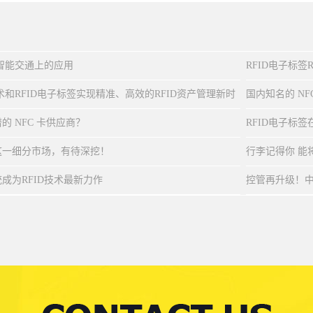
在智能交通上的应用
RFID电子标
技术和RFID电子标签实现精准、高效的RFID资产管理新时
国内知名的 N
的 NFC 卡供应商？
RFID电子标
这一细分市场，有待深挖！
行李记得你 能
成为RFID技术最新力作
控管再升级！中国