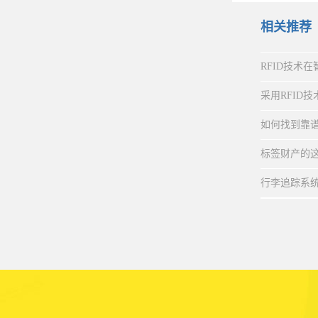
相关推荐
RFID技术
采用RFID
代
如何找到靠谱
标签财产的
行李追踪系统