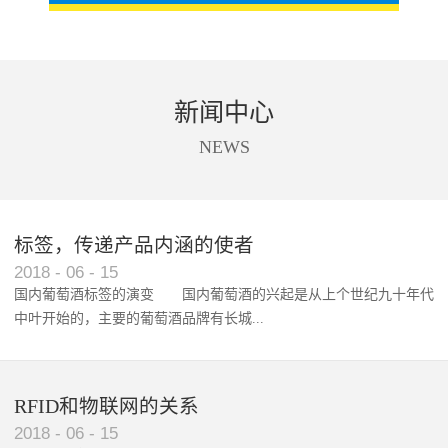
新闻中心
NEWS
标签，传递产品内涵的使者
RFID智能卡在脚踏车租借中的应用案例
2018
-
06
-
15
国内葡萄酒标签的演变 国内葡萄酒的兴起是从上个世纪九十年代
中叶开始的，主要的葡萄酒品牌有长城...
、张裕、王朝、威龙等传统品...
RFID和物联网的关系
2018
-
06
-
15