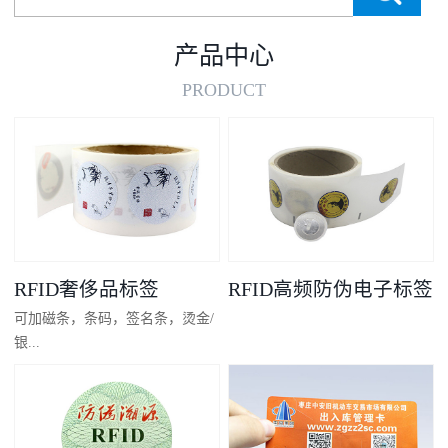
产品中心
PRODUCT
RFID奢侈品标签
RFID高频防伪电子标签
可加磁条，条码，签名条，烫金/
银...
凸码，金/银底