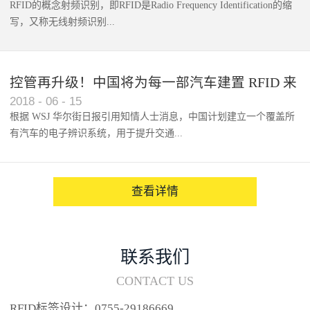
RFID的概念射频识别，即RFID是Radio Frequency Identification的缩
写，又称无线射频识别...
控管再升级！中国将为每一部汽车建置 RFID 来
2018
-
06
-
15
架构辨识系统
根据 WSJ 华尔街日报引用知情人士消息，中国计划建立一个覆盖所
有汽车的电子辨识系统，用于提升交通...
系统的安全性，帮助缓解...
查看详情
联系我们
CONTACT US
RFID标签设计：0755-29186669