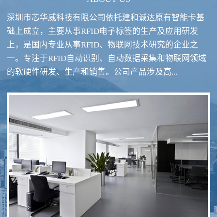
深圳市芯华威科技有限公司依托建和诚达原有智能卡基
础上成立，主要从事RFID电子标签的生产及应用研发
上，是国内专业从事RFID、物联网技术研究的企业之
一。专注于RFID自动识别、自动数据采集和物联网领域
RFID酒类防伪系统方案
RFID智慧食堂系统
的软硬件研发、生产和销售。公司产品涉及高...