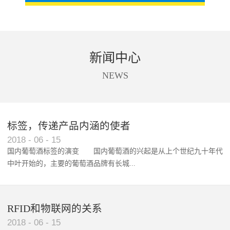
新闻中心
NEWS
标签，传递产品内涵的使者
RFID智能卡在脚踏车租借中的应用案例
2018
-
06
-
15
国内葡萄酒标签的演变 国内葡萄酒的兴起是从上个世纪九十年代
中叶开始的，主要的葡萄酒品牌有长城...
、张裕、王朝、威龙等传统品...
RFID和物联网的关系
2018
-
06
-
15