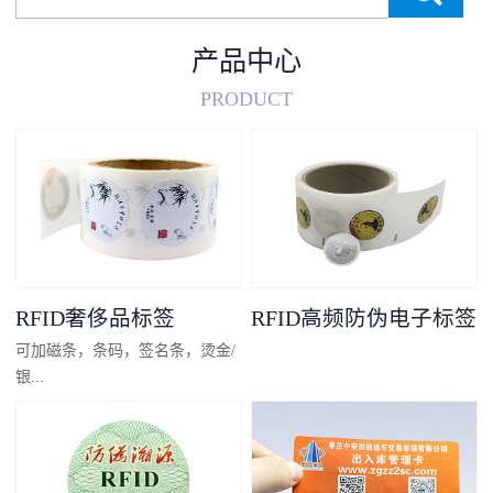
产品中心
PRODUCT
RFID奢侈品标签
RFID高频防伪电子标签
可加磁条，条码，签名条，烫金/
银...
凸码，金/银底