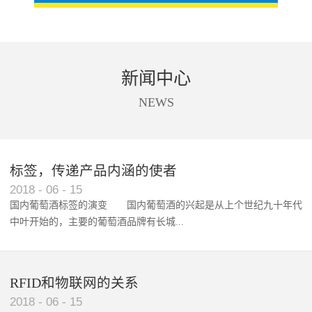
新闻中心
NEWS
标签，传递产品内涵的使者
RFID智能卡在脚踏车租借中的应用案例
2018
-
06
-
15
国内葡萄酒标签的演变 国内葡萄酒的兴起是从上个世纪九十年代
中叶开始的，主要的葡萄酒品牌有长城...
、张裕、王朝、威龙等传统品...
RFID和物联网的关系
2018
-
06
-
15