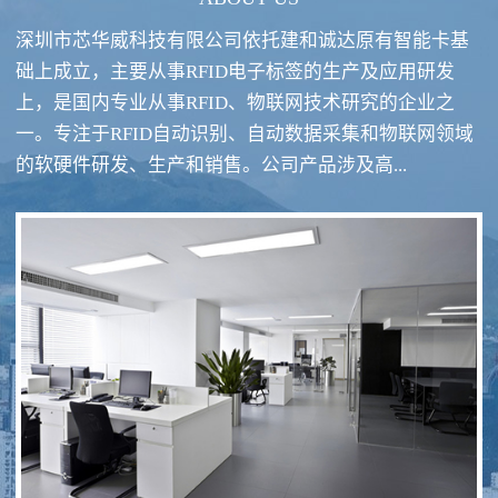
深圳市芯华威科技有限公司依托建和诚达原有智能卡基
础上成立，主要从事RFID电子标签的生产及应用研发
上，是国内专业从事RFID、物联网技术研究的企业之
一。专注于RFID自动识别、自动数据采集和物联网领域
RFID酒类防伪系统方案
RFID智慧食堂系统
的软硬件研发、生产和销售。公司产品涉及高...