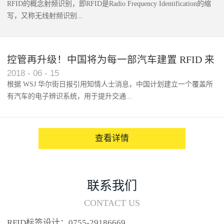
RFID的概念射频识别，即RFID是Radio Frequency Identification的缩
写，又称无线射频识别...
控管再升级！中国将为每一部汽车建置 RFID 来
2018
-
06
-
15
架构辨识系统
根据 WSJ 华尔街日报引用知情人士消息，中国计划建立一个覆盖所
有汽车的电子辨识系统，用于提升交通...
系统的安全性，帮助缓解...
查看详情
联系我们
CONTACT US
RFID标签设计：0755-29186669