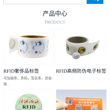
产品中心
PRODUCT
RFID奢侈品标签
RFID高频防伪电子标签
可加磁条，条码，签名条，烫金/
银...
凸码，金/银底