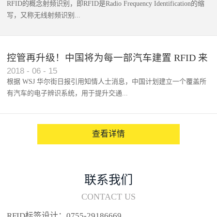
RFID的概念射频识别，即RFID是Radio Frequency Identification的缩
写，又称无线射频识别...
控管再升级！中国将为每一部汽车建置 RFID 来
2018
-
06
-
15
架构辨识系统
根据 WSJ 华尔街日报引用知情人士消息，中国计划建立一个覆盖所
有汽车的电子辨识系统，用于提升交通...
系统的安全性，帮助缓解...
查看详情
联系我们
CONTACT US
RFID标签设计：0755-29186669