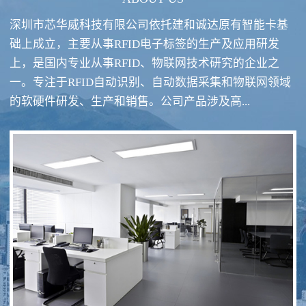
深圳市芯华威科技有限公司依托建和诚达原有智能卡基
础上成立，主要从事RFID电子标签的生产及应用研发
上，是国内专业从事RFID、物联网技术研究的企业之
一。专注于RFID自动识别、自动数据采集和物联网领域
RFID酒类防伪系统方案
RFID智慧食堂系统
的软硬件研发、生产和销售。公司产品涉及高...