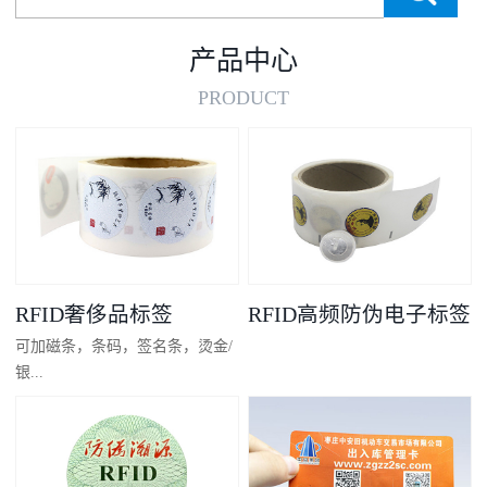
产品中心
PRODUCT
RFID奢侈品标签
RFID高频防伪电子标签
可加磁条，条码，签名条，烫金/
银...
凸码，金/银底