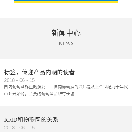
新闻中心
NEWS
标签，传递产品内涵的使者
RFID智能卡在脚踏车租借中的应用案例
2018
-
06
-
15
国内葡萄酒标签的演变 国内葡萄酒的兴起是从上个世纪九十年代
中叶开始的，主要的葡萄酒品牌有长城...
、张裕、王朝、威龙等传统品...
RFID和物联网的关系
2018
-
06
-
15