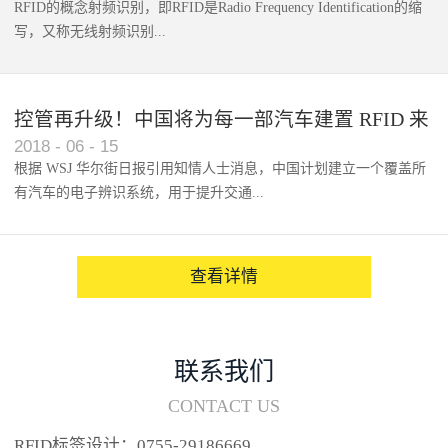
RFID的概念射频识别，即RFID是Radio Frequency Identification的缩
写，又称无线射频识别...
控管再升级！中国将为每一部汽车建置 RFID 来
2018
-
06
-
15
架构辨识系统
根据 WSJ 华尔街日报引用知情人士消息，中国计划建立一个覆盖所
有汽车的电子辨识系统，用于提升交通...
系统的安全性，帮助缓解...
查看详情
联系我们
CONTACT US
RFID标签设计：0755-29186669