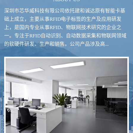
深圳市芯华威科技有限公司依托建和诚达原有智能卡基
础上成立，主要从事RFID电子标签的生产及应用研发
上，是国内专业从事RFID、物联网技术研究的企业之
一。专注于RFID自动识别、自动数据采集和物联网领域
RFID酒类防伪系统方案
RFID智慧食堂系统
的软硬件研发、生产和销售。公司产品涉及高...