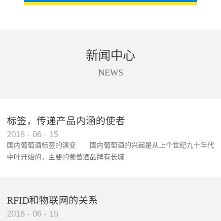
新闻中心
NEWS
标签，传递产品内涵的使者
RFID智能卡在脚踏车租借中的应用案例
2018
-
06
-
15
国内葡萄酒标签的演变 国内葡萄酒的兴起是从上个世纪九十年代
中叶开始的，主要的葡萄酒品牌有长城...
、张裕、王朝、威龙等传统品...
RFID和物联网的关系
2018
-
06
-
15