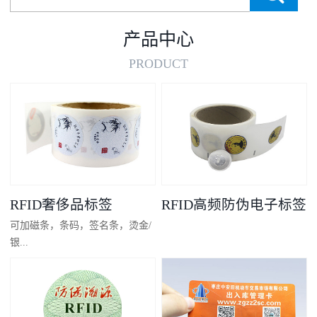
产品中心
PRODUCT
RFID奢侈品标签
RFID高频防伪电子标签
可加磁条，条码，签名条，烫金/
银...
凸码，金/银底