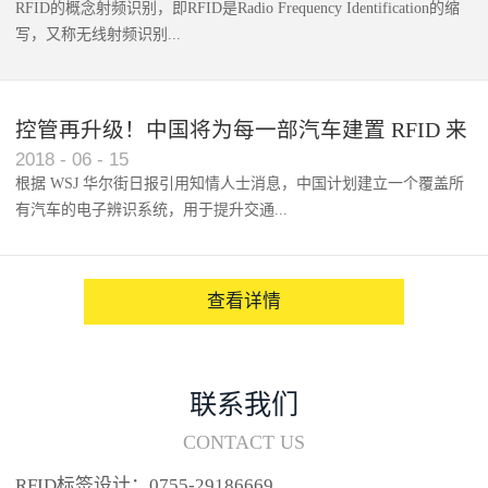
RFID的概念射频识别，即RFID是Radio Frequency Identification的缩
写，又称无线射频识别...
控管再升级！中国将为每一部汽车建置 RFID 来
2018
-
06
-
15
架构辨识系统
根据 WSJ 华尔街日报引用知情人士消息，中国计划建立一个覆盖所
有汽车的电子辨识系统，用于提升交通...
系统的安全性，帮助缓解...
查看详情
联系我们
CONTACT US
RFID标签设计：0755-29186669