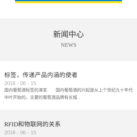
新闻中心
NEWS
标签，传递产品内涵的使者
RFID智能卡在脚踏车租借中的应用案例
2018
-
06
-
15
国内葡萄酒标签的演变 国内葡萄酒的兴起是从上个世纪九十年代
中叶开始的，主要的葡萄酒品牌有长城...
、张裕、王朝、威龙等传统品...
RFID和物联网的关系
2018
-
06
-
15