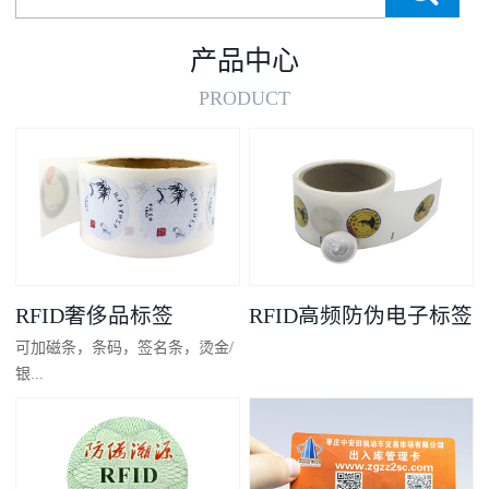
产品中心
PRODUCT
RFID奢侈品标签
RFID高频防伪电子标签
可加磁条，条码，签名条，烫金/
银...
凸码，金/银底