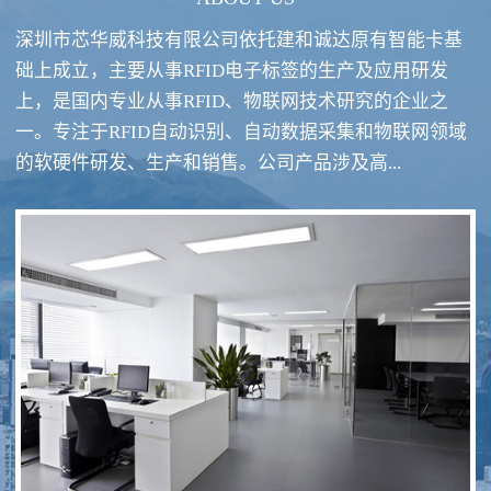
深圳市芯华威科技有限公司依托建和诚达原有智能卡基
础上成立，主要从事RFID电子标签的生产及应用研发
上，是国内专业从事RFID、物联网技术研究的企业之
一。专注于RFID自动识别、自动数据采集和物联网领域
RFID酒类防伪系统方案
RFID智慧食堂系统
的软硬件研发、生产和销售。公司产品涉及高...