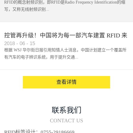
RFID的概念射频识别，即RFID是Radio Frequency Identification的缩
写，又称无线射频识别...
控管再升级！中国将为每一部汽车建置 RFID 来
2018
-
06
-
15
架构辨识系统
根据 WSJ 华尔街日报引用知情人士消息，中国计划建立一个覆盖所
有汽车的电子辨识系统，用于提升交通...
系统的安全性，帮助缓解...
查看详情
联系我们
CONTACT US
RFID标签设计：0755-29186669