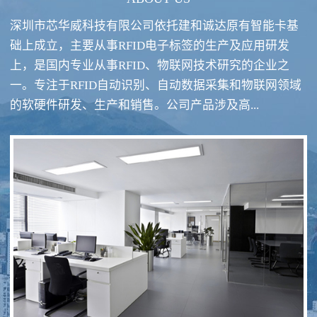
深圳市芯华威科技有限公司依托建和诚达原有智能卡基
础上成立，主要从事RFID电子标签的生产及应用研发
上，是国内专业从事RFID、物联网技术研究的企业之
一。专注于RFID自动识别、自动数据采集和物联网领域
RFID酒类防伪系统方案
RFID智慧食堂系统
的软硬件研发、生产和销售。公司产品涉及高...