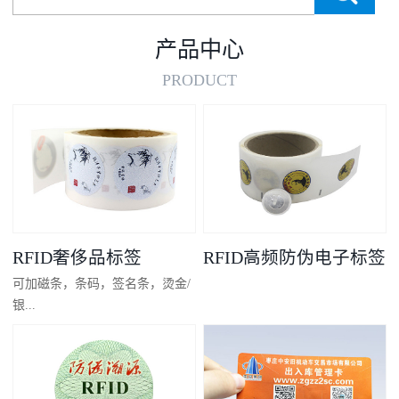
产品中心
PRODUCT
RFID奢侈品标签
RFID高频防伪电子标签
可加磁条，条码，签名条，烫金/
银...
凸码，金/银底