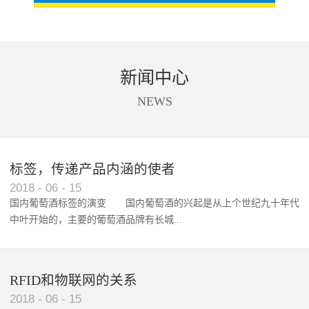
新闻中心
NEWS
标签，传递产品内涵的使者
RFID智能卡在脚踏车租借中的应用案例
2018
-
06
-
15
国内葡萄酒标签的演变 国内葡萄酒的兴起是从上个世纪九十年代
中叶开始的，主要的葡萄酒品牌有长城...
、张裕、王朝、威龙等传统品...
RFID和物联网的关系
2018
-
06
-
15