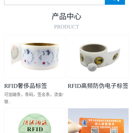
产品中心
PRODUCT
RFID奢侈品标签
RFID高频防伪电子标签
可加磁条，条码，签名条，烫金/
银...
凸码，金/银底