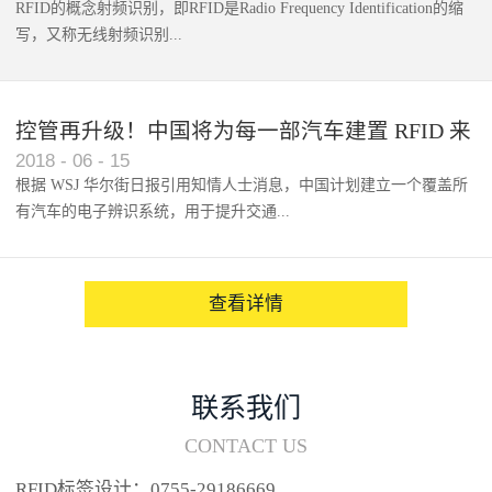
RFID的概念射频识别，即RFID是Radio Frequency Identification的缩
写，又称无线射频识别...
控管再升级！中国将为每一部汽车建置 RFID 来
2018
-
06
-
15
架构辨识系统
根据 WSJ 华尔街日报引用知情人士消息，中国计划建立一个覆盖所
有汽车的电子辨识系统，用于提升交通...
系统的安全性，帮助缓解...
查看详情
联系我们
CONTACT US
RFID标签设计：0755-29186669