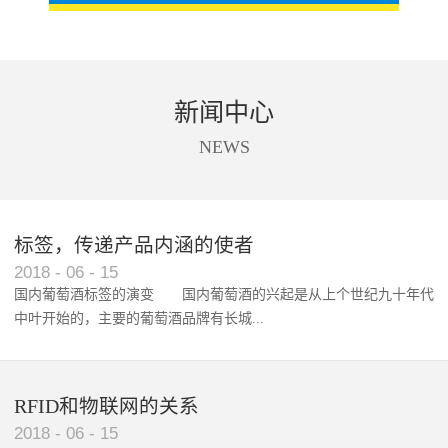
新闻中心
NEWS
标签，传递产品内涵的使者
RFID智能卡在脚踏车租借中的应用案例
2018
-
06
-
15
国内葡萄酒标签的演变 国内葡萄酒的兴起是从上个世纪九十年代
中叶开始的，主要的葡萄酒品牌有长城...
、张裕、王朝、威龙等传统品...
RFID和物联网的关系
2018
-
06
-
15