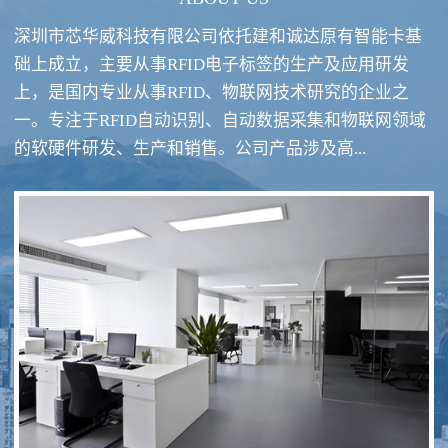
深圳市芯华威科技有限公司依托建和诚达原有智能卡基
础上成立，主要从事RFID电子标签的生产及应用研发
上，是国内专业从事RFID、物联网技术研究的企业之
一。专注于RFID自动识别、自动数据采集和物联网领域
RFID酒类防伪系统方案
RFID智慧食堂系统
的软硬件研发、生产和销售。公司产品涉及高...