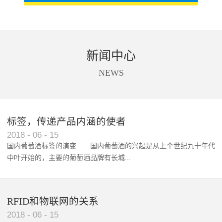
新闻中心
NEWS
标签，传递产品内涵的使者
RFID智能卡在脚踏车租借中的应用案例
2018
-
06
-
15
国内葡萄酒标签的演变 国内葡萄酒的兴起是从上个世纪九十年代
中叶开始的，主要的葡萄酒品牌有长城...
、张裕、王朝、威龙等传统品...
RFID和物联网的关系
2018
-
06
-
15