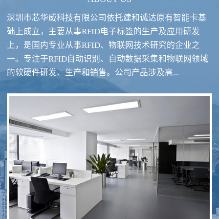
深圳市芯华威科技有限公司依托建和诚达原有智能卡基
础上成立，主要从事RFID电子标签的生产及应用研发
上，是国内专业从事RFID、物联网技术研究的企业之
一。专注于RFID自动识别、自动数据采集和物联网领域
RFID酒类防伪系统方案
RFID智慧食堂系统
的软硬件研发、生产和销售。公司产品涉及高...