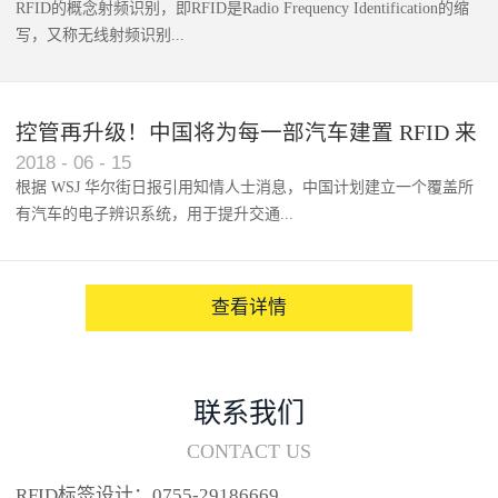
RFID的概念射频识别，即RFID是Radio Frequency Identification的缩
写，又称无线射频识别...
控管再升级！中国将为每一部汽车建置 RFID 来
2018
-
06
-
15
架构辨识系统
根据 WSJ 华尔街日报引用知情人士消息，中国计划建立一个覆盖所
有汽车的电子辨识系统，用于提升交通...
系统的安全性，帮助缓解...
查看详情
联系我们
CONTACT US
RFID标签设计：0755-29186669