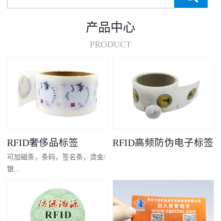
产品中心
PRODUCT
RFID奢侈品标签
RFID高频防伪电子标签
可加磁条，条码，签名条，烫金/
银...
凸码，金/银底