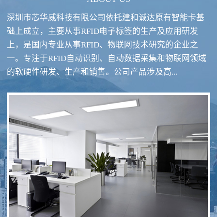
深圳市芯华威科技有限公司依托建和诚达原有智能卡基
础上成立，主要从事RFID电子标签的生产及应用研发
上，是国内专业从事RFID、物联网技术研究的企业之
一。专注于RFID自动识别、自动数据采集和物联网领域
RFID酒类防伪系统方案
RFID智慧食堂系统
的软硬件研发、生产和销售。公司产品涉及高...