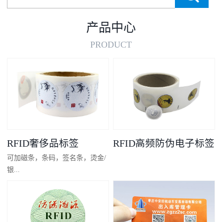
产品中心
PRODUCT
RFID奢侈品标签
RFID高频防伪电子标签
可加磁条，条码，签名条，烫金/
银...
凸码，金/银底