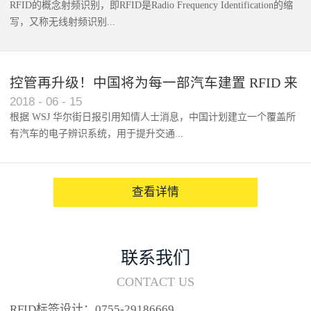
RFID的概念射频识别，即RFID是Radio Frequency Identification的缩
写，又称无线射频识别...
控管再升级！中国将为每一部汽车建置 RFID 来
2018
-
06
-
15
架构辨识系统
根据 WSJ 华尔街日报引用知情人士消息，中国计划建立一个覆盖所
有汽车的电子辨识系统，用于提升交通...
系统的安全性，帮助缓解...
查看详情
联系我们
CONTACT US
RFID标签设计：0755-29186669