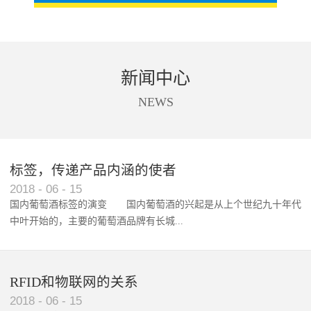
新闻中心
NEWS
标签，传递产品内涵的使者
RFID智能卡在脚踏车租借中的应用案例
2018
-
06
-
15
国内葡萄酒标签的演变 国内葡萄酒的兴起是从上个世纪九十年代
中叶开始的，主要的葡萄酒品牌有长城...
、张裕、王朝、威龙等传统品...
RFID和物联网的关系
2018
-
06
-
15