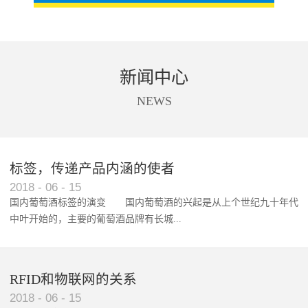
新闻中心
NEWS
标签，传递产品内涵的使者
RFID智能卡在脚踏车租借中的应用案例
2018
-
06
-
15
国内葡萄酒标签的演变 国内葡萄酒的兴起是从上个世纪九十年代
中叶开始的，主要的葡萄酒品牌有长城...
、张裕、王朝、威龙等传统品...
RFID和物联网的关系
2018
-
06
-
15