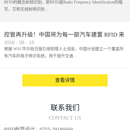
RFID的概念射频识别，即RFID是Radio Frequency Identification的缩
写，又称无线射频识别...
控管再升级！中国将为每一部汽车建置 RFID 来
2018
-
06
-
15
架构辨识系统
根据 WSJ 华尔街日报引用知情人士消息，中国计划建立一个覆盖所
有汽车的电子辨识系统，用于提升交通...
系统的安全性，帮助缓解...
查看详情
联系我们
CONTACT US
RFID标签设计：0755-29186669