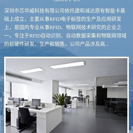
深圳市芯华威科技有限公司依托建和诚达原有智能卡基
础上成立，主要从事RFID电子标签的生产及应用研发
上，是国内专业从事RFID、物联网技术研究的企业之
一。专注于RFID自动识别、自动数据采集和物联网领域
RFID酒类防伪系统方案
RFID智慧食堂系统
的软硬件研发、生产和销售。公司产品涉及高...