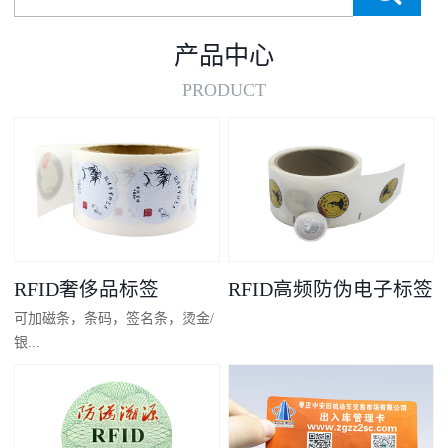
产品中心
PRODUCT
RFID奢侈品标签
RFID高频防伪电子标签
可加磁条，条码，签名条，烫金/
银...
凸码，金/银底