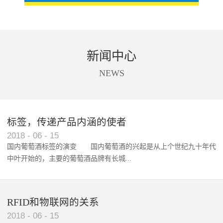
新闻中心
NEWS
标签，传递产品内涵的使者
RFID智能卡在脚踏车租借中的应用案例
2018
-
06
-
15
国内葡萄酒标签的演变 国内葡萄酒的兴起是从上个世纪九十年代
中叶开始的，主要的葡萄酒品牌有长城...
、张裕、王朝、威龙等传统品...
RFID和物联网的关系
2018
-
06
-
15