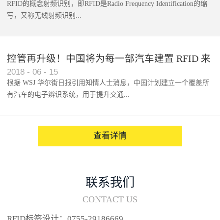
RFID的概念射频识别，即RFID是Radio Frequency Identification的缩
写，又称无线射频识别...
控管再升级！中国将为每一部汽车建置 RFID 来
2018
-
06
-
15
架构辨识系统
根据 WSJ 华尔街日报引用知情人士消息，中国计划建立一个覆盖所
有汽车的电子辨识系统，用于提升交通...
系统的安全性，帮助缓解...
查看详情
联系我们
CONTACT US
RFID标签设计：0755-29186669