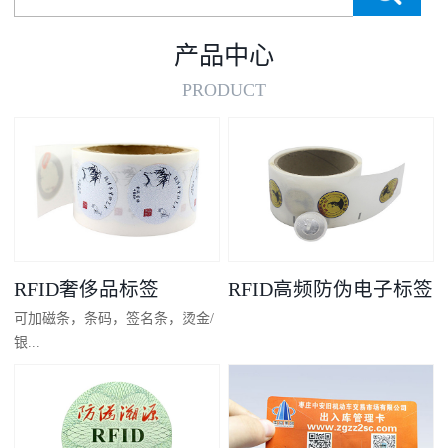
产品中心
PRODUCT
RFID奢侈品标签
RFID高频防伪电子标签
可加磁条，条码，签名条，烫金/
银...
凸码，金/银底