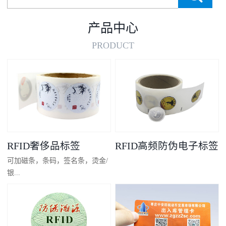
产品中心
PRODUCT
RFID奢侈品标签
RFID高频防伪电子标签
可加磁条，条码，签名条，烫金/
银...
凸码，金/银底