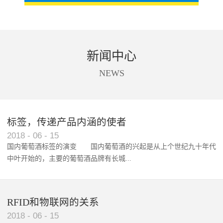
新闻中心
NEWS
标签，传递产品内涵的使者
RFID智能卡在脚踏车租借中的应用案例
2018
-
06
-
15
国内葡萄酒标签的演变 国内葡萄酒的兴起是从上个世纪九十年代
中叶开始的，主要的葡萄酒品牌有长城...
、张裕、王朝、威龙等传统品...
RFID和物联网的关系
2018
-
06
-
15