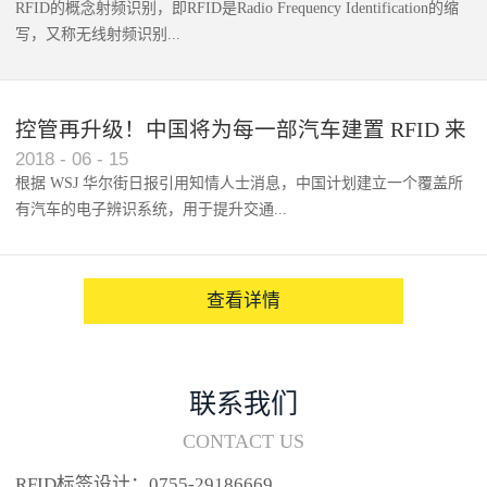
RFID的概念射频识别，即RFID是Radio Frequency Identification的缩
写，又称无线射频识别...
控管再升级！中国将为每一部汽车建置 RFID 来
2018
-
06
-
15
架构辨识系统
根据 WSJ 华尔街日报引用知情人士消息，中国计划建立一个覆盖所
有汽车的电子辨识系统，用于提升交通...
系统的安全性，帮助缓解...
查看详情
联系我们
CONTACT US
RFID标签设计：0755-29186669