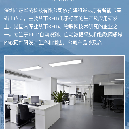
深圳市芯华威科技有限公司依托建和诚达原有智能卡基
础上成立，主要从事RFID电子标签的生产及应用研发
上，是国内专业从事RFID、物联网技术研究的企业之
一。专注于RFID自动识别、自动数据采集和物联网领域
RFID酒类防伪系统方案
RFID智慧食堂系统
的软硬件研发、生产和销售。公司产品涉及高...