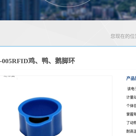
您现在的位
D-005RFID鸡、鸭、鹅脚环
产品
该电
计量
个体
掌握
了动
耐高