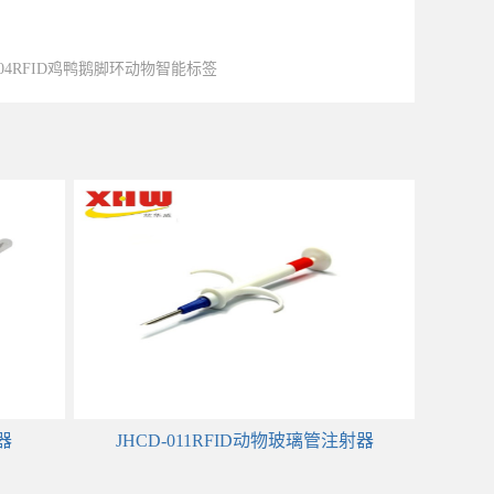
-004RFID鸡鸭鹅脚环动物智能标签
器
JHCD-011RFID动物玻璃管注射器