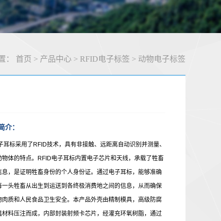
置：
首页
>
产品中心
>
RFID电子标签
>
动物电子标签
简介：
子耳标采用了
RFID技术，具有非接触、远距离自动识别并测量、
动物体的特点。RFID电子耳标内置电子芯片和天线，承载了牲畜
信息，是证明牲畜身份的个人身份证。通过电子耳标，能够准确
每一头牲畜从出生到运送到各终极消费地之间的信息，从而确保
物肉质和人民食品卫生安全。本产品外壳由精制模具，高级防腐
温材料压注而成，内部封装射频卡芯片，经灌充环氧树脂，通过