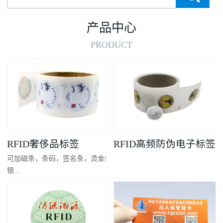
产品中心
PRODUCT
RFID奢侈品标签
RFID高频防伪电子标签
可加磁条，条码，签名条，烫金/
银...
凸码，金/银底