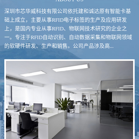
深圳市芯华威科技有限公司依托建和诚达原有智能卡基
础上成立，主要从事RFID电子标签的生产及应用研发
上，是国内专业从事RFID、物联网技术研究的企业之
一。专注于RFID自动识别、自动数据采集和物联网领域
RFID酒类防伪系统方案
RFID智慧食堂系统
的软硬件研发、生产和销售。公司产品涉及高...