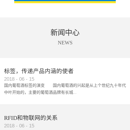
新闻中心
NEWS
标签，传递产品内涵的使者
RFID智能卡在脚踏车租借中的应用案例
2018
-
06
-
15
国内葡萄酒标签的演变 国内葡萄酒的兴起是从上个世纪九十年代
中叶开始的，主要的葡萄酒品牌有长城...
、张裕、王朝、威龙等传统品...
RFID和物联网的关系
2018
-
06
-
15