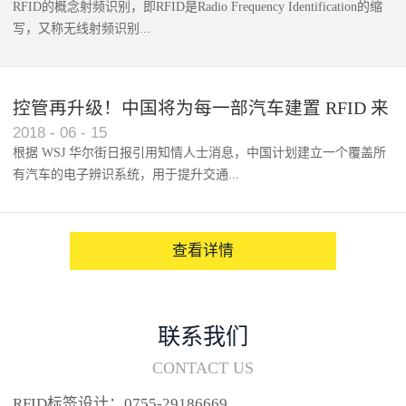
RFID的概念射频识别，即RFID是Radio Frequency Identification的缩
写，又称无线射频识别...
控管再升级！中国将为每一部汽车建置 RFID 来
2018
-
06
-
15
架构辨识系统
根据 WSJ 华尔街日报引用知情人士消息，中国计划建立一个覆盖所
有汽车的电子辨识系统，用于提升交通...
系统的安全性，帮助缓解...
查看详情
联系我们
CONTACT US
RFID标签设计：0755-29186669