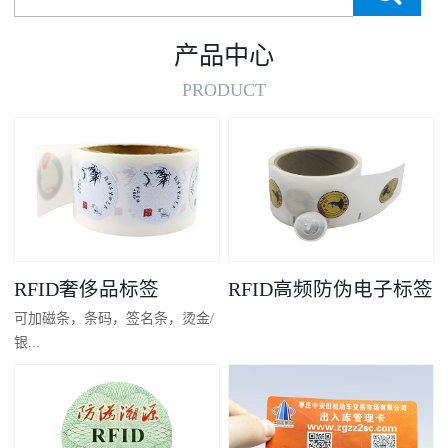
产品中心
PRODUCT
RFID奢侈品标签
RFID高频防伪电子标签
可加磁条，条码，签名条，烫金/
银...
凸码，金/银底