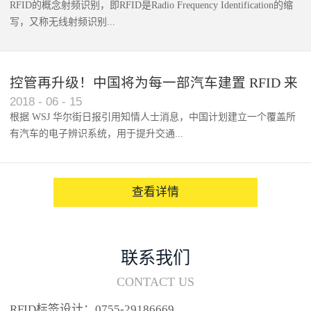
RFID的概念射频识别，即RFID是Radio Frequency Identification的缩
写，又称无线射频识别...
控管再升级！中国将为每一部汽车建置 RFID 来
2018
-
06
-
15
架构辨识系统
根据 WSJ 华尔街日报引用知情人士消息，中国计划建立一个覆盖所
有汽车的电子辨识系统，用于提升交通...
系统的安全性，帮助缓解...
查看详情
联系我们
CONTACT US
RFID标签设计：0755-29186669