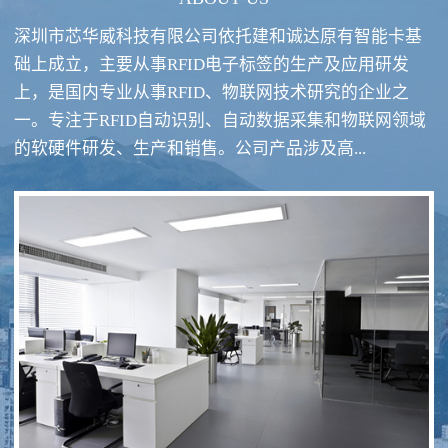
深圳市芯华威科技有限公司依托建和诚达原有智能卡基
础上成立，主要从事RFID电子标签的生产及应用研发
上，是国内专业从事RFID、物联网技术研究的企业之
一。专注于RFID自动识别、自动数据采集和物联网领域
RFID酒类防伪系统方案
RFID智慧食堂系统
的软硬件研发、生产和销售。公司产品涉及高...