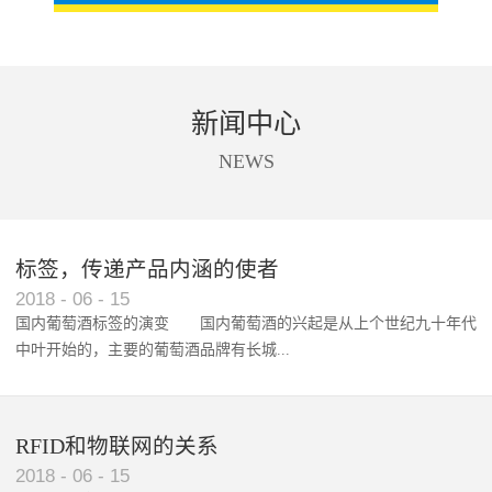
新闻中心
NEWS
标签，传递产品内涵的使者
RFID智能卡在脚踏车租借中的应用案例
2018
-
06
-
15
国内葡萄酒标签的演变 国内葡萄酒的兴起是从上个世纪九十年代
中叶开始的，主要的葡萄酒品牌有长城...
、张裕、王朝、威龙等传统品...
RFID和物联网的关系
2018
-
06
-
15