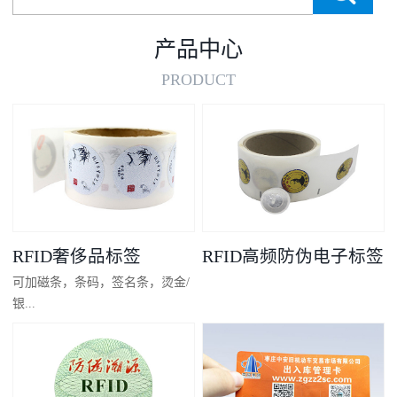
产品中心
PRODUCT
RFID奢侈品标签
RFID高频防伪电子标签
可加磁条，条码，签名条，烫金/
银...
凸码，金/银底