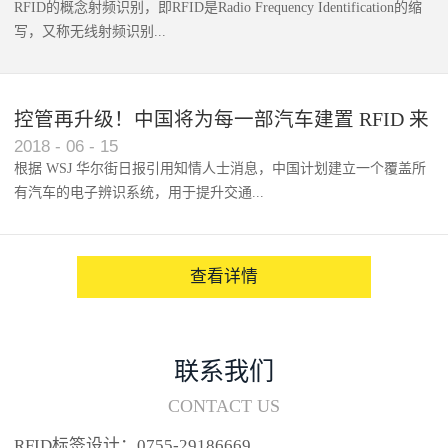
RFID的概念射频识别，即RFID是Radio Frequency Identification的缩
写，又称无线射频识别...
控管再升级！中国将为每一部汽车建置 RFID 来
2018
-
06
-
15
架构辨识系统
根据 WSJ 华尔街日报引用知情人士消息，中国计划建立一个覆盖所
有汽车的电子辨识系统，用于提升交通...
系统的安全性，帮助缓解...
查看详情
联系我们
CONTACT US
RFID标签设计：0755-29186669