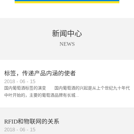
新闻中心
NEWS
标签，传递产品内涵的使者
RFID智能卡在脚踏车租借中的应用案例
2018
-
06
-
15
国内葡萄酒标签的演变 国内葡萄酒的兴起是从上个世纪九十年代
中叶开始的，主要的葡萄酒品牌有长城...
、张裕、王朝、威龙等传统品...
RFID和物联网的关系
2018
-
06
-
15