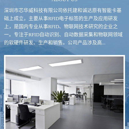
深圳市芯华威科技有限公司依托建和诚达原有智能卡基
础上成立，主要从事RFID电子标签的生产及应用研发
上，是国内专业从事RFID、物联网技术研究的企业之
一。专注于RFID自动识别、自动数据采集和物联网领域
RFID酒类防伪系统方案
RFID智慧食堂系统
的软硬件研发、生产和销售。公司产品涉及高...