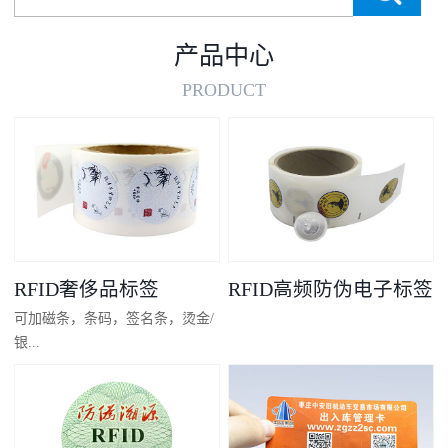
产品中心
PRODUCT
RFID奢侈品标签
RFID高频防伪电子标签
可加磁条，条码，签名条，烫金/
银...
凸码，金/银底