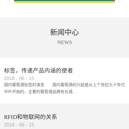
新闻中心
NEWS
标签，传递产品内涵的使者
RFID智能卡在脚踏车租借中的应用案例
2018
-
06
-
15
国内葡萄酒标签的演变 国内葡萄酒的兴起是从上个世纪九十年代
中叶开始的，主要的葡萄酒品牌有长城...
、张裕、王朝、威龙等传统品...
RFID和物联网的关系
2018
-
06
-
15