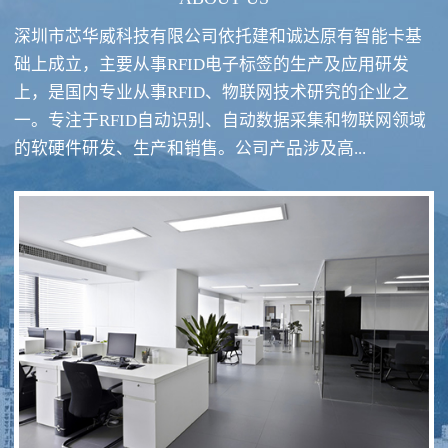
深圳市芯华威科技有限公司依托建和诚达原有智能卡基
础上成立，主要从事RFID电子标签的生产及应用研发
上，是国内专业从事RFID、物联网技术研究的企业之
一。专注于RFID自动识别、自动数据采集和物联网领域
RFID酒类防伪系统方案
RFID智慧食堂系统
的软硬件研发、生产和销售。公司产品涉及高...