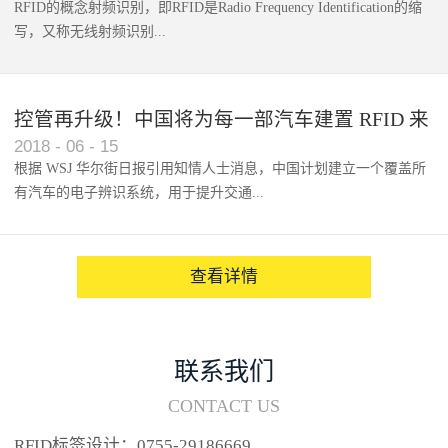
RFID的概念射频识别，即RFID是Radio Frequency Identification的缩
写，又称无线射频识别...
控管再升级！中国将为每一部汽车建置 RFID 来
2018
-
06
-
15
架构辨识系统
根据 WSJ 华尔街日报引用知情人士消息，中国计划建立一个覆盖所
有汽车的电子辨识系统，用于提升交通...
系统的安全性，帮助缓解...
查看详情
联系我们
CONTACT US
RFID标签设计：0755-29186669