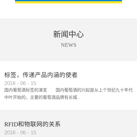
新闻中心
NEWS
标签，传递产品内涵的使者
RFID智能卡在脚踏车租借中的应用案例
2018
-
06
-
15
国内葡萄酒标签的演变 国内葡萄酒的兴起是从上个世纪九十年代
中叶开始的，主要的葡萄酒品牌有长城...
、张裕、王朝、威龙等传统品...
RFID和物联网的关系
2018
-
06
-
15