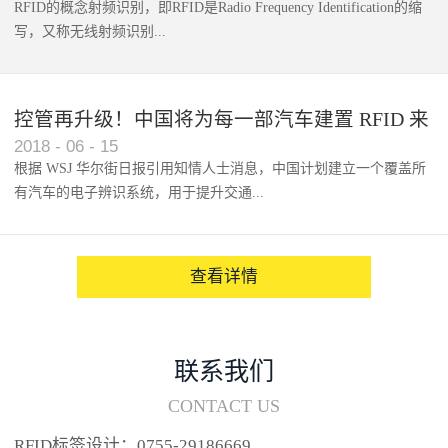
RFID的概念射频识别，即RFID是Radio Frequency Identification的缩
写，又称无线射频识别...
控管再升级！中国将为每一部汽车建置 RFID 来
2018
-
06
-
15
架构辨识系统
根据 WSJ 华尔街日报引用知情人士消息，中国计划建立一个覆盖所
有汽车的电子辨识系统，用于提升交通...
系统的安全性，帮助缓解...
查看详情
联系我们
CONTACT US
RFID标签设计：0755-29186669