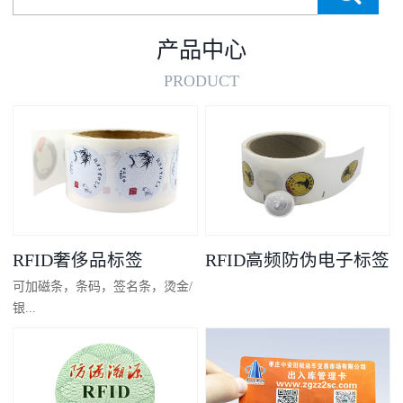
产品中心
PRODUCT
RFID奢侈品标签
RFID高频防伪电子标签
可加磁条，条码，签名条，烫金/
银...
凸码，金/银底