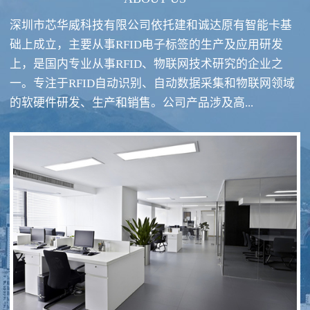
深圳市芯华威科技有限公司依托建和诚达原有智能卡基
础上成立，主要从事RFID电子标签的生产及应用研发
上，是国内专业从事RFID、物联网技术研究的企业之
一。专注于RFID自动识别、自动数据采集和物联网领域
RFID酒类防伪系统方案
RFID智慧食堂系统
的软硬件研发、生产和销售。公司产品涉及高...