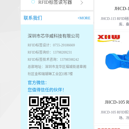
RFID标签读写器
JHCD-
联系我们
+MORE
JHCD-115 R
库、桑
深圳市芯华威科技有限公司
、游乐园、儿童公
RFID标签设计：0755-29186669
务场
RFID标签询价：13798209231
RFID标签技术咨询：13798598242
总部地址：深圳市龙华区福城街道章阁
社区金和瑞瑚琳工业区E栋7楼
官方微信：
您值得信任的伙伴！
JHCD-10
JHCD-105 R
场、冷