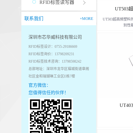
RFID标签读写器
UT50
联系我们
+MORE
UT503超高频塑
别性能
深圳市芯华威科技有限公司
且价格低廉，易于
RFID标签设计：0755-29186669
于托盘管理
RFID标签询价：13798209231
RFID标签技术咨询：13798598242
总部地址：深圳市龙华区福城街道章阁
社区金和瑞瑚琳工业区E栋7楼
官方微信：
您值得信任的伙伴！
UT4