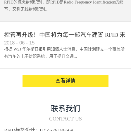
RFID的概念射频识别，即RFID是Radio Frequency Identification的缩
写，又称无线射频识别...
控管再升级！中国将为每一部汽车建置 RFID 来
2018
-
06
-
15
架构辨识系统
根据 WSJ 华尔街日报引用知情人士消息，中国计划建立一个覆盖所
有汽车的电子辨识系统，用于提升交通...
系统的安全性，帮助缓解...
查看详情
联系我们
CONTACT US
RFID标签设计：0755-29186669