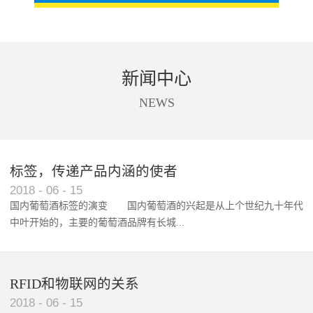
新闻中心
NEWS
标签，传递产品内涵的使者
RFID智能卡在脚踏车租借中的应用案例
2018
-
06
-
15
国内葡萄酒标签的演变 国内葡萄酒的兴起是从上个世纪九十年代
中叶开始的，主要的葡萄酒品牌有长城...
、张裕、王朝、威龙等传统品...
RFID和物联网的关系
2018
-
06
-
15