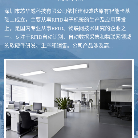
深圳市芯华威科技有限公司依托建和诚达原有智能卡基
础上成立，主要从事RFID电子标签的生产及应用研发
上，是国内专业从事RFID、物联网技术研究的企业之
一。专注于RFID自动识别、自动数据采集和物联网领域
RFID酒类防伪系统方案
RFID智慧食堂系统
的软硬件研发、生产和销售。公司产品涉及高...