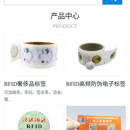
产品中心
PRODUCT
RFID奢侈品标签
RFID高频防伪电子标签
可加磁条，条码，签名条，烫金/
银...
凸码，金/银底