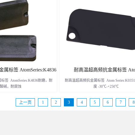
了解更多
了解更多
签 AtomSeries:K4836
耐高温超高频抗金属标签 Ato
 AtomSeries:K4836耐磨，耐
耐高温超高频抗金属标签 Atom Series:K03
Series:K03515
酸碱，耐腐蚀
度 -30℃-+250℃
上一页
1
2
3
4
5
6
7
8
了解更多
了解更多