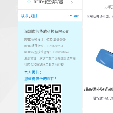
RFID标签读写器
ic
联系我们
+MORE
应用范围 游乐园
深圳市芯华威科技有限公司
RFID标签设计：0755-29186669
RFID标签询价：13798209231
RFID标签技术咨询：13798598242
总部地址：深圳市龙华区福城街道章阁
社区金和瑞瑚琳工业区E栋7楼
官方微信：
您值得信任的伙伴！
超高频外贴式轮胎标签 
超高频外贴式轮胎标签