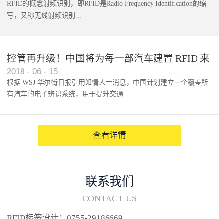
RFID的概念射频识别，即RFID是Radio Frequency Identification的缩
写，又称无线射频识别...
控管再升级！中国将为每一部汽车建置 RFID 来
2018
-
06
-
15
架构辨识系统
根据 WSJ 华尔街日报引用知情人士消息，中国计划建立一个覆盖所
有汽车的电子辨识系统，用于提升交通...
系统的安全性，帮助缓解...
查看详情
联系我们
CONTACT US
RFID标签设计：0755-29186669