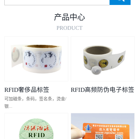
产品中心
PRODUCT
RFID奢侈品标签
RFID高频防伪电子标签
可加磁条，条码，签名条，烫金/
银...
凸码，金/银底