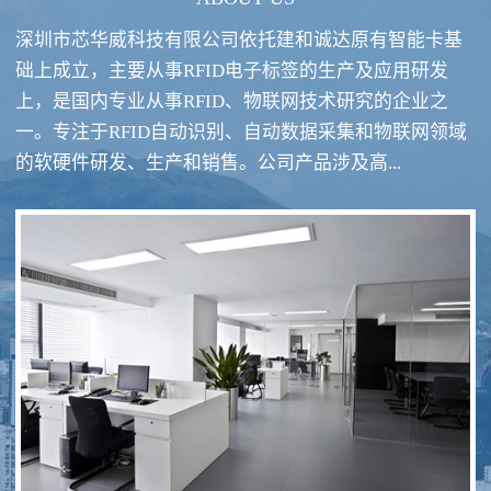
深圳市芯华威科技有限公司依托建和诚达原有智能卡基
础上成立，主要从事RFID电子标签的生产及应用研发
上，是国内专业从事RFID、物联网技术研究的企业之
一。专注于RFID自动识别、自动数据采集和物联网领域
RFID酒类防伪系统方案
RFID智慧食堂系统
的软硬件研发、生产和销售。公司产品涉及高...