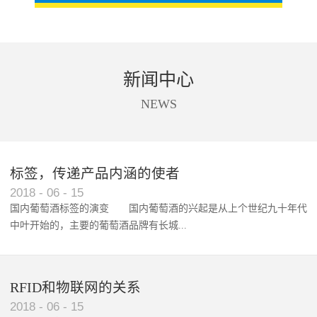
新闻中心
NEWS
标签，传递产品内涵的使者
RFID智能卡在脚踏车租借中的应用案例
2018
-
06
-
15
国内葡萄酒标签的演变 国内葡萄酒的兴起是从上个世纪九十年代
中叶开始的，主要的葡萄酒品牌有长城...
、张裕、王朝、威龙等传统品...
RFID和物联网的关系
2018
-
06
-
15