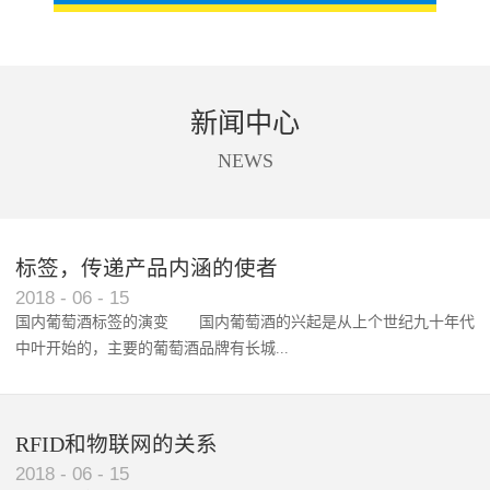
新闻中心
NEWS
标签，传递产品内涵的使者
RFID智能卡在脚踏车租借中的应用案例
2018
-
06
-
15
国内葡萄酒标签的演变 国内葡萄酒的兴起是从上个世纪九十年代
中叶开始的，主要的葡萄酒品牌有长城...
、张裕、王朝、威龙等传统品...
RFID和物联网的关系
2018
-
06
-
15