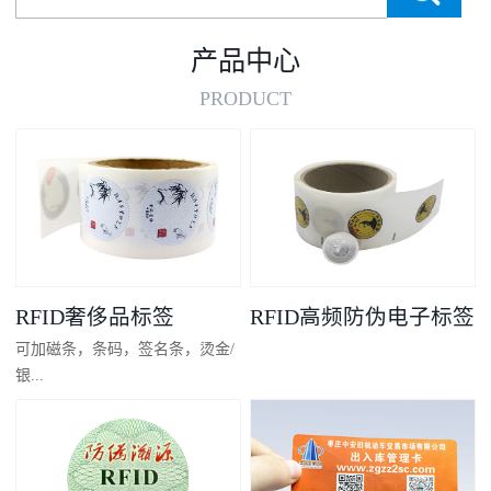
产品中心
PRODUCT
RFID奢侈品标签
RFID高频防伪电子标签
可加磁条，条码，签名条，烫金/
银...
凸码，金/银底