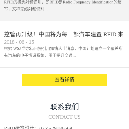
RFID的概念射频识别，即RFID是Radio Frequency Identification的缩
写，又称无线射频识别...
控管再升级！中国将为每一部汽车建置 RFID 来
2018
-
06
-
15
架构辨识系统
根据 WSJ 华尔街日报引用知情人士消息，中国计划建立一个覆盖所
有汽车的电子辨识系统，用于提升交通...
系统的安全性，帮助缓解...
查看详情
联系我们
CONTACT US
RFID标签设计：0755-29186669