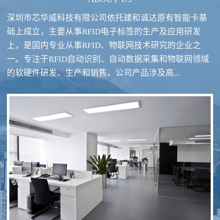
深圳市芯华威科技有限公司依托建和诚达原有智能卡基
础上成立，主要从事RFID电子标签的生产及应用研发
上，是国内专业从事RFID、物联网技术研究的企业之
一。专注于RFID自动识别、自动数据采集和物联网领域
RFID酒类防伪系统方案
RFID智慧食堂系统
的软硬件研发、生产和销售。公司产品涉及高...