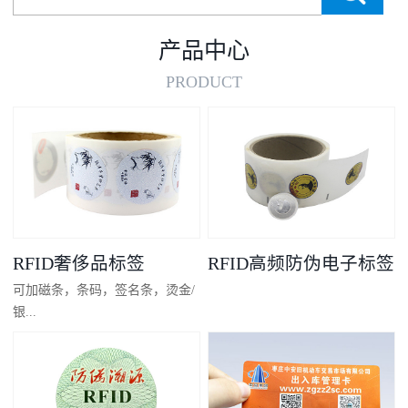
产品中心
PRODUCT
RFID奢侈品标签
RFID高频防伪电子标签
可加磁条，条码，签名条，烫金/
银...
凸码，金/银底