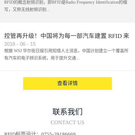
RFID的概念射频识别，即RFID是Radio Frequency Identification的缩
写，又称无线射频识别...
控管再升级！中国将为每一部汽车建置 RFID 来
2018
-
06
-
15
架构辨识系统
根据 WSJ 华尔街日报引用知情人士消息，中国计划建立一个覆盖所
有汽车的电子辨识系统，用于提升交通...
系统的安全性，帮助缓解...
查看详情
联系我们
CONTACT US
RFID标签设计：0755-29186669