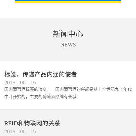
新闻中心
NEWS
标签，传递产品内涵的使者
RFID智能卡在脚踏车租借中的应用案例
2018
-
06
-
15
国内葡萄酒标签的演变 国内葡萄酒的兴起是从上个世纪九十年代
中叶开始的，主要的葡萄酒品牌有长城...
、张裕、王朝、威龙等传统品...
RFID和物联网的关系
2018
-
06
-
15