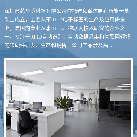
深圳市芯华威科技有限公司依托建和诚达原有智能卡基
础上成立，主要从事RFID电子标签的生产及应用研发
上，是国内专业从事RFID、物联网技术研究的企业之
一。专注于RFID自动识别、自动数据采集和物联网领域
RFID酒类防伪系统方案
RFID智慧食堂系统
的软硬件研发、生产和销售。公司产品涉及高...