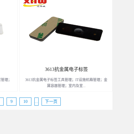
管理；军
管理；工服租赁及洗涤管理；医院布草和洗涤管理；
理；警用
军用服装及被服管理；铁路布草管理及洗涤管理；警
及软质材
用服装管理； 人员管理；门禁管理；消防服装及软质
了解更多
材料管理；其它需要软质及耐压产品的应用；
3613抗金属电子标签
赁管理；
3613抗金属电子标签工具管理；IT设施机箱管理；金
属容器管理；室内及室...
9
10
...
下一页
涤管理；
外带金属外壳的办公设备与设施管理；人员巡检管
管理；警
理；固定资产管理。
装及软质
了解更多
应用；