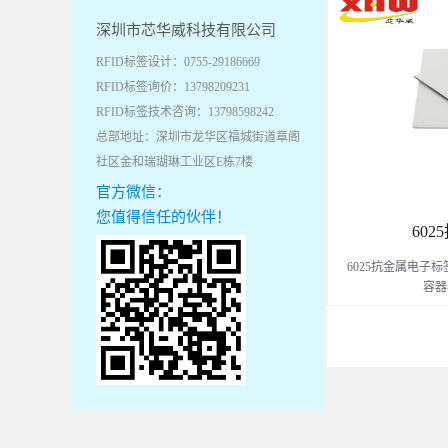
型金属容器管理；
深圳市芯华威科技有限公司
室外带金属外壳的
RFID标签设计：0755-29186669
管理
RFID标签询价：13798209231
RFID标签技术咨询：13798598242
总部地址：深圳市龙华区福城街道章阁
社区金和瑞瑚琳工业区E栋7楼
官方微信：
您值得信任的伙伴！
60
6025抗⾦属电⼦标
容器
带⾦金金属外壳的
巡检管理