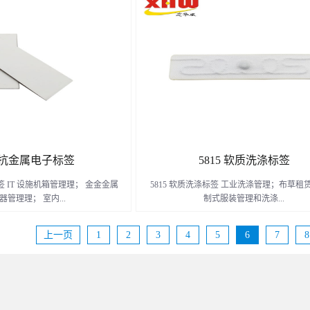
 电力箱、电力设施管理； 室内及
理；工服租赁及洗涤管理；医院布草和洗涤
办公设备与设施管理； 人员巡检
用服装及被服管理；铁路布草管理及洗涤管
； 固定资产管理。
服装管理；人员管理；门禁管理；消防服装
了解更多
了解更多
料管理；
25抗⾦属电⼦标签
5815 软质洗涤标签
签 IT 设施机箱管理理； ⾦金金属
5815 软质洗涤标签 工业洗涤管理；布草租
器管理理； 室内...
制式服装管理和洗涤...
上一页
1
2
3
4
5
6
7
8
办公设备与设 施管理理； ⼈人员
管理；工服租赁及洗涤管理；医院布草和洗
理； 固定资产管理理。
军用服装及被服管理；铁路布草管理及洗涤
用服装管理；人员管理；门禁管理；消防服
了解更多
了解更多
材料管理；其它需要软质及耐压产品的