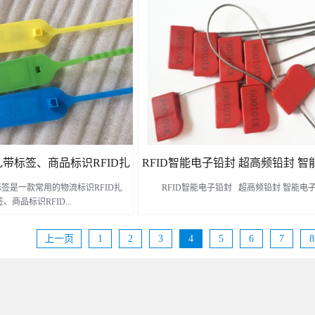
了解更多
了解更多
扎带标签、商品标识RFID扎
RFID智能电子铅封 超高频铅封 
子标签是一款常用的物流标识RFID扎
RFID智能电子铅封 超高频铅封 智能电
328扎带RFID电子标签
条
、商品标识RFID...
上一页
1
2
3
4
5
6
7
8
扎带标签
了解更多
了解更多