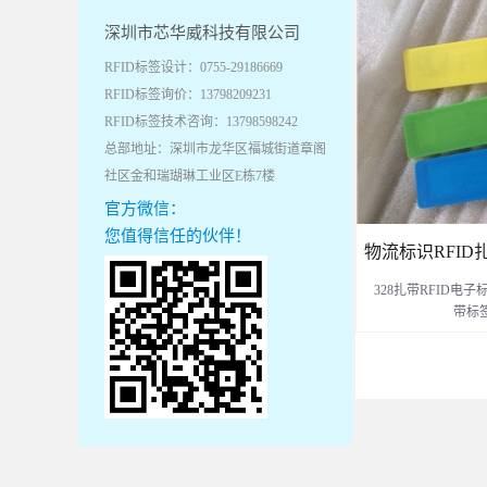
深圳市芯华威科技有限公司
RFID标签设计：0755-29186669
RFID标签询价：13798209231
RFID标签技术咨询：13798598242
总部地址：深圳市龙华区福城街道章阁
社区金和瑞瑚琳工业区E栋7楼
官方微信：
您值得信任的伙伴！
物流标识RFID
328扎带RFID电
带标签-WB
带标签