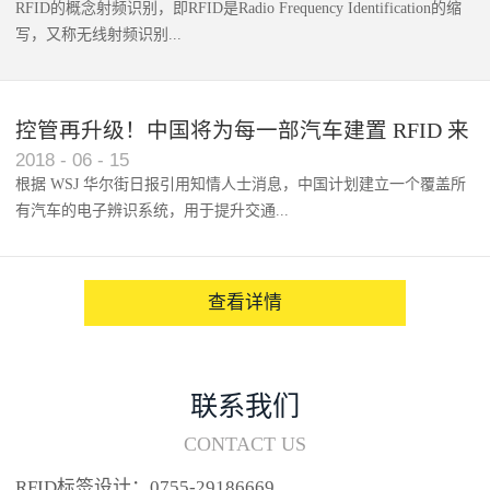
RFID的概念射频识别，即RFID是Radio Frequency Identification的缩
写，又称无线射频识别...
控管再升级！中国将为每一部汽车建置 RFID 来
2018
-
06
-
15
架构辨识系统
根据 WSJ 华尔街日报引用知情人士消息，中国计划建立一个覆盖所
有汽车的电子辨识系统，用于提升交通...
系统的安全性，帮助缓解...
查看详情
联系我们
CONTACT US
RFID标签设计：0755-29186669