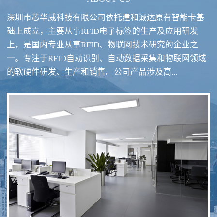
深圳市芯华威科技有限公司依托建和诚达原有智能卡基
础上成立，主要从事RFID电子标签的生产及应用研发
上，是国内专业从事RFID、物联网技术研究的企业之
一。专注于RFID自动识别、自动数据采集和物联网领域
RFID酒类防伪系统方案
RFID智慧食堂系统
的软硬件研发、生产和销售。公司产品涉及高...