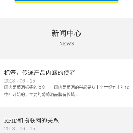
新闻中心
NEWS
标签，传递产品内涵的使者
RFID智能卡在脚踏车租借中的应用案例
2018
-
06
-
15
国内葡萄酒标签的演变 国内葡萄酒的兴起是从上个世纪九十年代
中叶开始的，主要的葡萄酒品牌有长城...
、张裕、王朝、威龙等传统品...
RFID和物联网的关系
2018
-
06
-
15