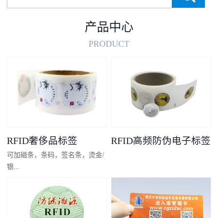
产品中心
PRODUCT
RFID奢侈品标签
RFID高频防伪电子标签
可加磁条，条码，签名条，烫金/
银...
凸码，金/银底