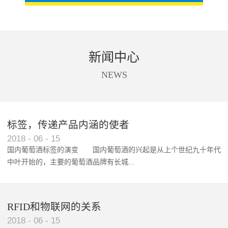
新闻中心
NEWS
标签，传递产品内涵的使者
RFID智能卡在脚踏车租借中的应用案例
2018
-
06
-
15
国内葡萄酒标签的演变 国内葡萄酒的兴起是从上个世纪九十年代
中叶开始的，主要的葡萄酒品牌有长城...
、张裕、王朝、威龙等传统品...
RFID和物联网的关系
2018
-
06
-
15