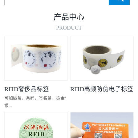
产品中心
PRODUCT
RFID奢侈品标签
RFID高频防伪电子标签
可加磁条，条码，签名条，烫金/
银...
凸码，金/银底