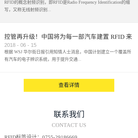
RFID的概念射频识别，即RFID是Radio Frequency Identification的缩
写，又称无线射频识别...
控管再升级！中国将为每一部汽车建置 RFID 来
2018
-
06
-
15
架构辨识系统
根据 WSJ 华尔街日报引用知情人士消息，中国计划建立一个覆盖所
有汽车的电子辨识系统，用于提升交通...
系统的安全性，帮助缓解...
查看详情
联系我们
CONTACT US
RFID标签设计：0755-29186669