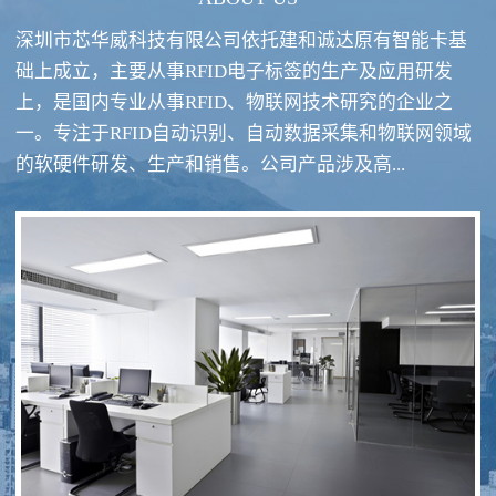
深圳市芯华威科技有限公司依托建和诚达原有智能卡基
础上成立，主要从事RFID电子标签的生产及应用研发
上，是国内专业从事RFID、物联网技术研究的企业之
一。专注于RFID自动识别、自动数据采集和物联网领域
RFID酒类防伪系统方案
RFID智慧食堂系统
的软硬件研发、生产和销售。公司产品涉及高...