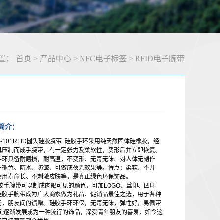
置：
首页
>
产品中心
>
NFC电子标签
>
RFID电子腕带
简介：
D-101RFID圆头硅胶腕带 硅胶手环采用纯天然固体硅橡胶，经
机压制而成手腕带，有一定张力及柔软性，变形后并立即恢复。
手环具备耐磨损，耐高温，不变形、无毒无味、对人体无副作
不褪色、防水、防皱、可做成夜光效果等。特点：柔软、不开
使用寿命长、不刺激皮肤等，是真正绿色环保饰品。
手腕带可以制成肉眼可见的颜色，可加LOGO、丝印、凹印
硅胶手腕带成为广大商家做为礼品、促销品最佳之选，用于各种
场，朋友间的馈赠。硅胶手环环保，无毒无味，弹性好，易佩带
点,逐渐发展成为一种流行的饰品，深受青年朋友的喜爱，如今这