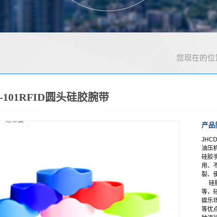
您现在的位
D-101RFID圆头硅胶腕带
产品
JHC
油压
硅胶
用、
裂、
硅胶
等，
娱乐
等优