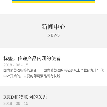
新闻中心
NEWS
标签，传递产品内涵的使者
RFID智能卡在脚踏车租借中的应用案例
2018
-
06
-
15
国内葡萄酒标签的演变 国内葡萄酒的兴起是从上个世纪九十年代
中叶开始的，主要的葡萄酒品牌有长城...
、张裕、王朝、威龙等传统品...
RFID和物联网的关系
2018
-
06
-
15