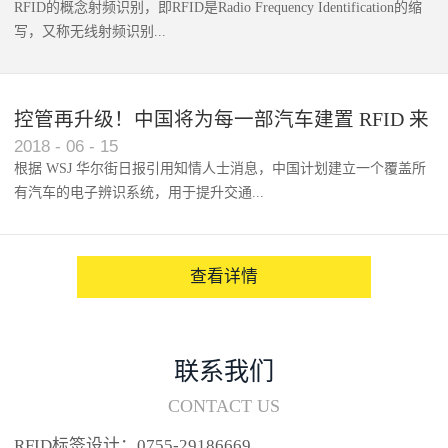
RFID的概念射频识别，即RFID是Radio Frequency Identification的缩
写，又称无线射频识别...
控管再升级！中国将为每一部汽车建置 RFID 来
2018
-
06
-
15
架构辨识系统
根据 WSJ 华尔街日报引用知情人士消息，中国计划建立一个覆盖所
有汽车的电子辨识系统，用于提升交通...
系统的安全性，帮助缓解...
查看详情
联系我们
CONTACT US
RFID标签设计：0755-29186669