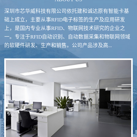
深圳市芯华威科技有限公司依托建和诚达原有智能卡基
础上成立，主要从事RFID电子标签的生产及应用研发
上，是国内专业从事RFID、物联网技术研究的企业之
一。专注于RFID自动识别、自动数据采集和物联网领域
RFID酒类防伪系统方案
RFID智慧食堂系统
的软硬件研发、生产和销售。公司产品涉及高...