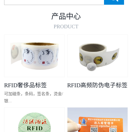
产品中心
PRODUCT
RFID奢侈品标签
RFID高频防伪电子标签
可加磁条，条码，签名条，烫金/
银...
凸码，金/银底